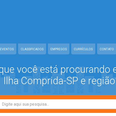
ww/class-mb/Seguranca.Class.php
on line
37
/www/class-mb/Seguranca.Class.php
on line
37
prida/www/class-mb/Seguranca.Class.php
on line
37
/class-mb/Seguranca.Class.php
on line
37
EVENTOS
CLASSIFICADOS
EMPREGOS
CURRÍCULOS
CONTATO
que você está procurando
Ilha Comprida-SP e região