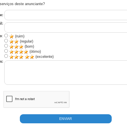
serviços deste anunciante?
e:
l:
o
:
(ruim)
(regular)
(bom)
(ótimo)
(excelente)
s: