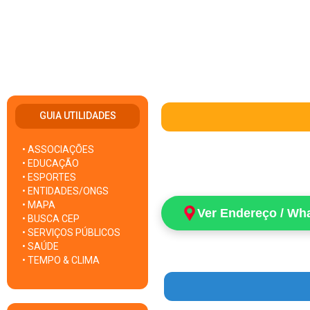
GUIA UTILIDADES
• ASSOCIAÇÕES
• EDUCAÇÃO
• ESPORTES
• ENTIDADES/ONGS
• MAPA
Ver Endereço / Wh
• BUSCA CEP
• SERVIÇOS PÚBLICOS
• SAÚDE
• TEMPO & CLIMA