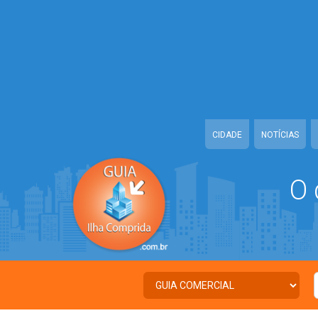
Warning
: Illegal string offset 'TWITTER' in
/home/guiailhacomprida/w
Warning
: Illegal string offset 'FACEBOOK' in
/home/guiailhacomprida
Warning
: Illegal string offset 'PALAVRA_CHAVE' in
/home/guiailhacom
Warning
: Illegal string offset 'NOME' in
/home/guiailhacomprida/www
CIDADE
NOTÍCIAS
O 