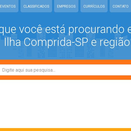
EVENTOS
CLASSIFICADOS
EMPREGOS
CURRÍCULOS
CONTATO
que você está procurando
Ilha Comprida-SP e região