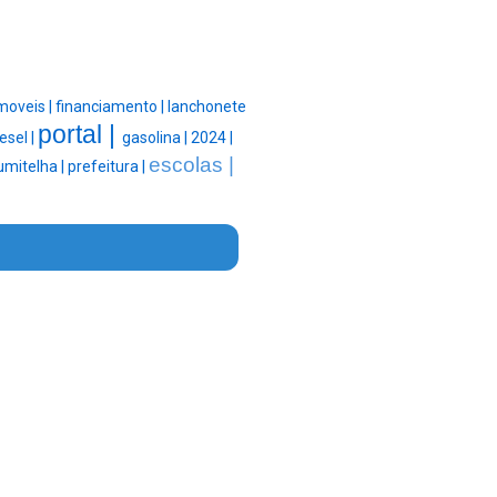
moveis |
financiamento |
lanchonete
portal |
esel |
gasolina |
2024 |
escolas |
umitelha |
prefeitura |