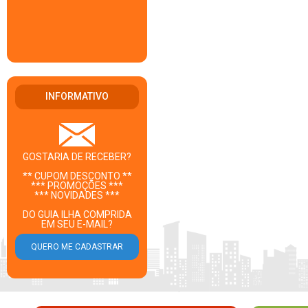
INFORMATIVO
GOSTARIA DE RECEBER?
** CUPOM DESCONTO **
*** PROMOÇÕES ***
*** NOVIDADES ***
DO GUIA ILHA COMPRIDA
EM SEU E-MAIL?