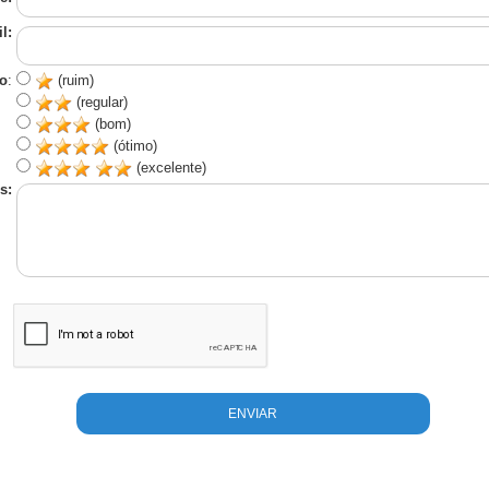
l:
o
:
(ruim)
(regular)
(bom)
(ótimo)
(excelente)
s: