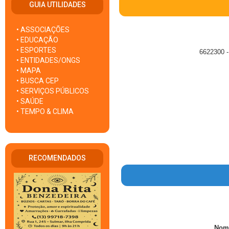
GUIA UTILIDADES
• ASSOCIAÇÕES
• EDUCAÇÃO
• ESPORTES
6622300 -
• ENTIDADES/ONGS
• MAPA
• BUSCA CEP
• SERVIÇOS PÚBLICOS
• SAÚDE
• TEMPO & CLIMA
RECOMENDADOS
Nom