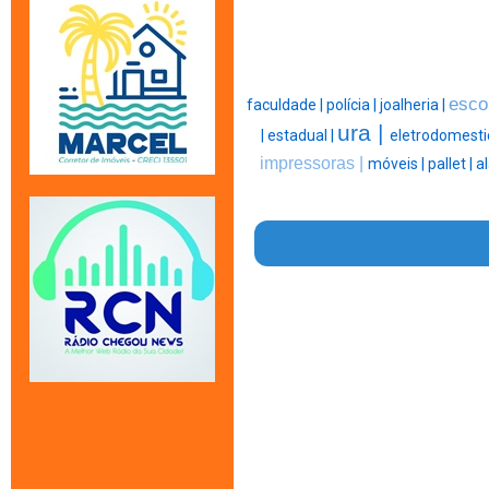
esco
faculdade |
polícia |
joalheria |
ura |
|
estadual |
eletrodomesti
impressoras |
móveis |
pallet |
a