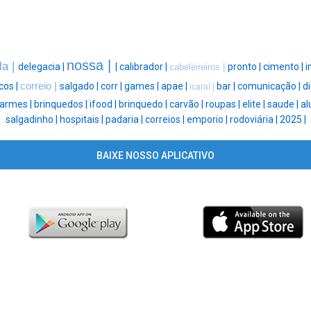
nossa |
la |
delegacia |
|
calibrador |
pronto |
cimento |
i
cabeleireiros |
cos |
correio |
salgado |
corr |
games |
apae |
bar |
comunicação |
di
icaraí |
larmes |
brinquedos |
ifood |
brinquedo |
carvão |
roupas |
elite |
saude |
al
salgadinho |
hospitais |
padaria |
correios |
emporio |
rodoviária |
2025 |
BAIXE NOSSO APLICATIVO