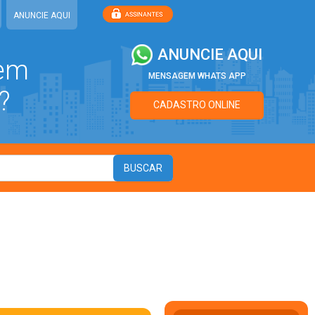
ANUNCIE AQUI
ANUNCIE AQUI
 em
MENSAGEM WHATS APP
?
CADASTRO ONLINE