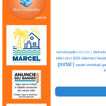
escola |
comunicação |
eletrodo
elite |
corr |
2025 |
alarmes |
facul
portal |
saude |
estadual |
ga
p