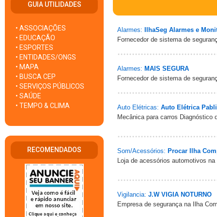
GUIA UTILIDADES
• ASSOCIAÇÕES
Alarmes:
IlhaSeg Alarmes e Moni
• EDUCAÇÃO
Fornecedor de sistema de seguranç
• ESPORTES
• ENTIDADES/ONGS
• MAPA
Alarmes:
MAIS SEGURA
• BUSCA CEP
Fornecedor de sistema de seguranç
• SERVIÇOS PÚBLICOS
• SAÚDE
• TEMPO & CLIMA
Auto Elétricas:
Auto Elétrica Pabl
Mecânica para carros Diagnóstico d
RECOMENDADOS
Som/Acessórios:
Procar Ilha Com
Loja de acessórios automotivos na
Vigilancia:
J.W VIGIA NOTURNO
Empresa de segurança na Ilha Com