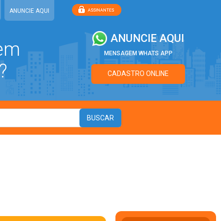
ANUNCIE AQUI
ANUNCIE AQUI
 em
MENSAGEM WHATS APP
?
CADASTRO ONLINE