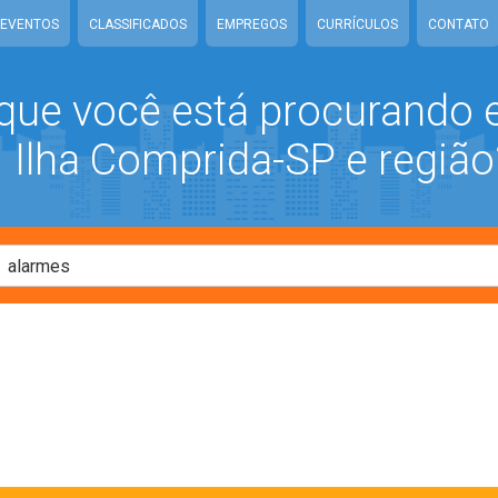
EVENTOS
CLASSIFICADOS
EMPREGOS
CURRÍCULOS
CONTATO
que você está procurando
Ilha Comprida-SP e região