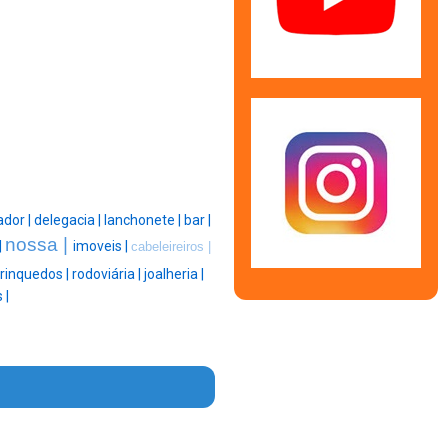
ador |
delegacia |
lanchonete |
bar |
nossa |
|
imoveis |
cabeleireiros |
rinquedos |
rodoviária |
joalheria |
 |