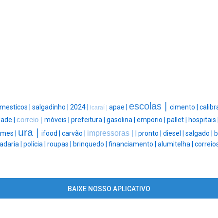
escolas |
mesticos |
salgadinho |
2024 |
apae |
cimento |
calibr
icaraí |
dade |
correio |
móveis |
prefeitura |
gasolina |
emporio |
pallet |
hospitais 
ura |
impressoras |
mes |
ifood |
carvão |
|
pronto |
diesel |
salgado |
b
adaria |
polícia |
roupas |
brinquedo |
financiamento |
alumitelha |
correios
BAIXE NOSSO APLICATIVO