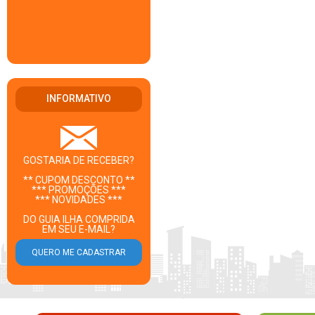
INFORMATIVO
GOSTARIA DE RECEBER?
** CUPOM DESCONTO **
*** PROMOÇÕES ***
*** NOVIDADES ***
DO GUIA ILHA COMPRIDA
EM SEU E-MAIL?