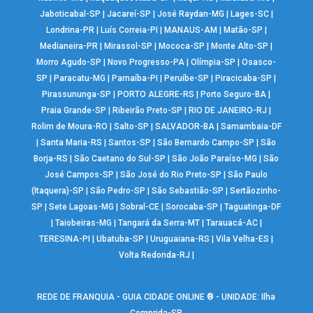
Jaboticabal-SP
|
Jacareí-SP
|
José Raydan-MG
|
Lages-SC
|
Londrina-PR
|
Luís Correia-PI
|
MANAUS-AM
|
Matão-SP
|
Medianeira-PR
|
Mirassol-SP
|
Mococa-SP
|
Monte Alto-SP
|
Morro Agudo-SP
|
Novo Progresso-PA
|
Olímpia-SP
|
Osasco-
SP
|
Paracatu-MG
|
Parnaíba-PI
|
Peruíbe-SP
|
Piracicaba-SP
|
Pirassununga-SP
|
PORTO ALEGRE-RS
|
Porto Seguro-BA
|
Praia Grande-SP
|
Ribeirão Preto-SP
|
RIO DE JANEIRO-RJ
|
Rolim de Moura-RO
|
Salto-SP
|
SALVADOR-BA
|
Samambaia-DF
|
Santa Maria-RS
|
Santos-SP
|
São Bernardo Campo-SP
|
São
Borja-RS
|
São Caetano do Sul-SP
|
São João Paraíso-MG
|
São
José Campos-SP
|
São José do Rio Preto-SP
|
São Paulo
(Itaquera)-SP
|
São Pedro-SP
|
São Sebastião-SP
|
Sertãozinho-
SP
|
Sete Lagoas-MG
|
Sobral-CE
|
Sorocaba-SP
|
Taguatinga-DF
|
Taiobeiras-MG
|
Tangará da Serra-MT
|
Tarauacá-AC
|
TERESINA-PI
|
Ubatuba-SP
|
Uruguaiana-RS
|
Vila Velha-ES
|
Volta Redonda-RJ
|
REDE DE FRANQUIA - GUIA CIDADE ONLINE ® - UNIDADE: Ilha
Comprida-SP