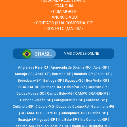
• SEJA REPRESENTANTE
• FRANQUIA
• GUIA MOBILE
• ANUNCIE AQUI
• CONTATO (ILHA COMPRIDA-SP)
• CONTATO (MATRIZ)
MAIS CIDADES ONLINE
Angra dos Reis-RJ
|
Aparecida de Goiânia-GO
|
Apiaí-SP
|
Aracaju-SE
|
Arujá-SP
|
Barretos-SP
|
Batatais-SP
|
Bauru-SP
|
Bebedouro-SP
|
Bertioga-SP
|
Biguaçu-SC
|
Boa Vista-RR
|
BRASÍLIA-DF
|
Brumado-BA
|
Cabreúva-SP
|
Cajamar-SP
|
Caldas Novas-GO
|
Campo Belo-MG
|
CAMPO GRANDE-MS
|
Campos Jordão-SP
|
Caraguatatuba-SP
|
Cardoso-SP
|
Ceilândia-DF
|
Cláudio-MG
|
Duque de Caxias-RJ
|
Garanhuns-PE
|
GOIÂNIA-GO
|
Guará-DF
|
Guarapuava-PR
|
Guariba-SP
|
Guarujá-SP
|
Iguapé-SP
|
Ilha Bela-SP
|
Ilha Comprida-SP
|
Itabirito-MG
|
Itaquaquecetuba-SP
|
Itaqui-RS
|
Ituiutaba-MG
|