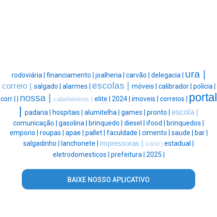
ura |
rodoviária |
financiamento |
joalheria |
carvão |
delegacia |
escolas |
correio |
salgado |
alarmes |
móveis |
calibrador |
polícia |
portal
nossa |
corr |
|
elite |
2024 |
imoveis |
correios |
cabeleireiros |
|
escola |
padaria |
hospitais |
alumitelha |
games |
pronto |
comunicação |
gasolina |
brinquedo |
diesel |
ifood |
brinquedos |
emporio |
roupas |
apae |
pallet |
faculdade |
cimento |
saude |
bar |
salgadinho |
lanchonete |
impressoras |
estadual |
icaraí |
eletrodomesticos |
prefeitura |
2025 |
BAIXE NOSSO APLICATIVO