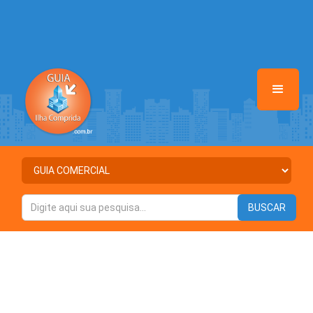
line
37