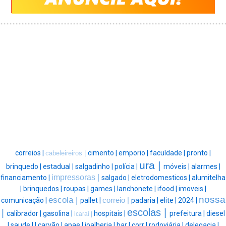
correios |
cimento |
emporio |
faculdade |
pronto |
cabeleireiros |
ura |
brinquedo |
estadual |
salgadinho |
polícia |
móveis |
alarmes |
impressoras |
financiamento |
salgado |
eletrodomesticos |
alumitelha
|
brinquedos |
roupas |
games |
lanchonete |
ifood |
imoveis |
nossa
escola |
comunicação |
pallet |
correio |
padaria |
elite |
2024 |
escolas |
|
calibrador |
gasolina |
hospitais |
prefeitura |
diesel
icaraí |
|
saude |
|
carvão |
apae |
joalheria |
bar |
corr |
rodoviária |
delegacia |