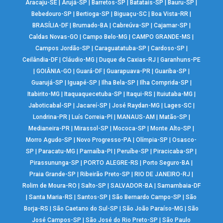
Aracaju-SE
|
Arujá-SP
|
Barretos-SP
|
Batatais-SP
|
Bauru-SP
|
Bebedouro-SP
|
Bertioga-SP
|
Biguaçu-SC
|
Boa Vista-RR
|
BRASÍLIA-DF
|
Brumado-BA
|
Cabreúva-SP
|
Cajamar-SP
|
Caldas Novas-GO
|
Campo Belo-MG
|
CAMPO GRANDE-MS
|
Campos Jordão-SP
|
Caraguatatuba-SP
|
Cardoso-SP
|
Ceilândia-DF
|
Cláudio-MG
|
Duque de Caxias-RJ
|
Garanhuns-PE
|
GOIÂNIA-GO
|
Guará-DF
|
Guarapuava-PR
|
Guariba-SP
|
Guarujá-SP
|
Iguapé-SP
|
Ilha Bela-SP
|
Ilha Comprida-SP
|
Itabirito-MG
|
Itaquaquecetuba-SP
|
Itaqui-RS
|
Ituiutaba-MG
|
Jaboticabal-SP
|
Jacareí-SP
|
José Raydan-MG
|
Lages-SC
|
Londrina-PR
|
Luís Correia-PI
|
MANAUS-AM
|
Matão-SP
|
Medianeira-PR
|
Mirassol-SP
|
Mococa-SP
|
Monte Alto-SP
|
Morro Agudo-SP
|
Novo Progresso-PA
|
Olímpia-SP
|
Osasco-
SP
|
Paracatu-MG
|
Parnaíba-PI
|
Peruíbe-SP
|
Piracicaba-SP
|
Pirassununga-SP
|
PORTO ALEGRE-RS
|
Porto Seguro-BA
|
Praia Grande-SP
|
Ribeirão Preto-SP
|
RIO DE JANEIRO-RJ
|
Rolim de Moura-RO
|
Salto-SP
|
SALVADOR-BA
|
Samambaia-DF
|
Santa Maria-RS
|
Santos-SP
|
São Bernardo Campo-SP
|
São
Borja-RS
|
São Caetano do Sul-SP
|
São João Paraíso-MG
|
São
José Campos-SP
|
São José do Rio Preto-SP
|
São Paulo