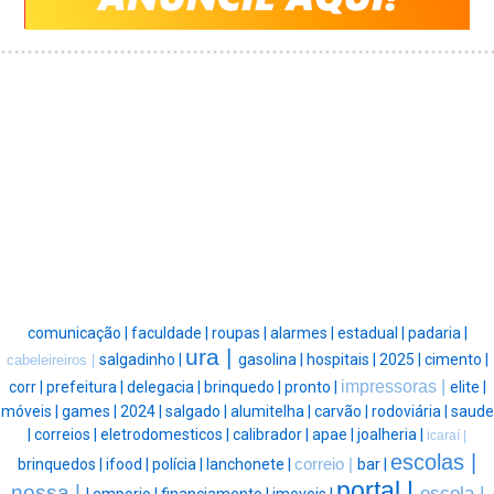
comunicação |
faculdade |
roupas |
alarmes |
estadual |
padaria |
ura |
salgadinho |
gasolina |
hospitais |
2025 |
cimento |
cabeleireiros |
impressoras |
corr |
prefeitura |
delegacia |
brinquedo |
pronto |
elite |
móveis |
games |
2024 |
salgado |
alumitelha |
carvão |
rodoviária |
saude
|
correios |
eletrodomesticos |
calibrador |
apae |
joalheria |
icaraí |
escolas |
brinquedos |
ifood |
polícia |
lanchonete |
correio |
bar |
portal |
nossa |
escola |
|
emporio |
financiamento |
imoveis |