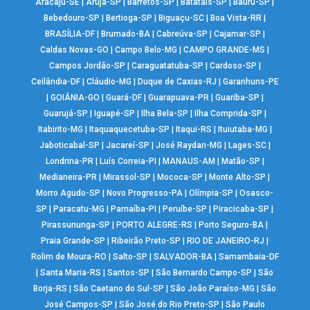
Aracaju-SE
|
Arujá-SP
|
Barretos-SP
|
Batatais-SP
|
Bauru-SP
|
Bebedouro-SP
|
Bertioga-SP
|
Biguaçu-SC
|
Boa Vista-RR
|
BRASÍLIA-DF
|
Brumado-BA
|
Cabreúva-SP
|
Cajamar-SP
|
Caldas Novas-GO
|
Campo Belo-MG
|
CAMPO GRANDE-MS
|
Campos Jordão-SP
|
Caraguatatuba-SP
|
Cardoso-SP
|
Ceilândia-DF
|
Cláudio-MG
|
Duque de Caxias-RJ
|
Garanhuns-PE
|
GOIÂNIA-GO
|
Guará-DF
|
Guarapuava-PR
|
Guariba-SP
|
Guarujá-SP
|
Iguapé-SP
|
Ilha Bela-SP
|
Ilha Comprida-SP
|
Itabirito-MG
|
Itaquaquecetuba-SP
|
Itaqui-RS
|
Ituiutaba-MG
|
Jaboticabal-SP
|
Jacareí-SP
|
José Raydan-MG
|
Lages-SC
|
Londrina-PR
|
Luís Correia-PI
|
MANAUS-AM
|
Matão-SP
|
Medianeira-PR
|
Mirassol-SP
|
Mococa-SP
|
Monte Alto-SP
|
Morro Agudo-SP
|
Novo Progresso-PA
|
Olímpia-SP
|
Osasco-
SP
|
Paracatu-MG
|
Parnaíba-PI
|
Peruíbe-SP
|
Piracicaba-SP
|
Pirassununga-SP
|
PORTO ALEGRE-RS
|
Porto Seguro-BA
|
Praia Grande-SP
|
Ribeirão Preto-SP
|
RIO DE JANEIRO-RJ
|
Rolim de Moura-RO
|
Salto-SP
|
SALVADOR-BA
|
Samambaia-DF
|
Santa Maria-RS
|
Santos-SP
|
São Bernardo Campo-SP
|
São
Borja-RS
|
São Caetano do Sul-SP
|
São João Paraíso-MG
|
São
José Campos-SP
|
São José do Rio Preto-SP
|
São Paulo