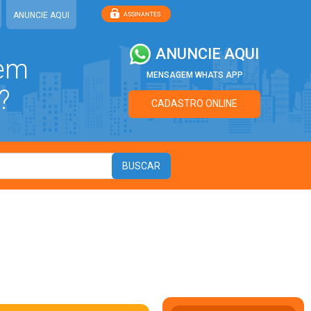
ANUNCIE AQUI
ANUNCIE AQUI
 em
MENSAGEM WHATS APP
?
CADASTRO ONLINE