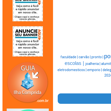
po
faculdade |
carvão |
pronto |
escolas |
joalheria |
alumit
eletrodomesticos |
emporio |
deleg
2024