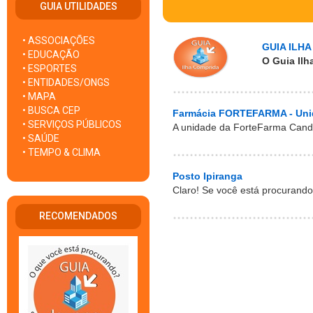
GUIA UTILIDADES
• ASSOCIAÇÕES
GUIA ILH
• EDUCAÇÃO
O
Guia Il
• ESPORTES
• ENTIDADES/ONGS
• MAPA
• BUSCA CEP
Farmácia FORTEFARMA - Uni
• SERVIÇOS PÚBLICOS
A unidade da ForteFarma Candap
• SAÚDE
• TEMPO & CLIMA
Posto Ipiranga
Claro! Se você está procurando
RECOMENDADOS