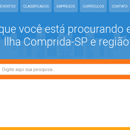
EVENTOS
CLASSIFICADOS
EMPREGOS
CURRÍCULOS
CONTATO
que você está procurando
Ilha Comprida-SP e região