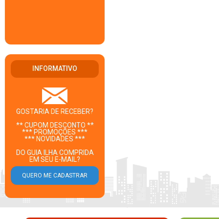
INFORMATIVO
GOSTARIA DE RECEBER?
** CUPOM DESCONTO **
*** PROMOÇÕES ***
*** NOVIDADES ***
DO GUIA ILHA COMPRIDA
EM SEU E-MAIL?