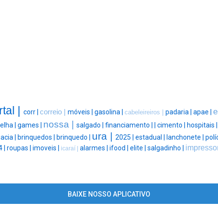
rtal |
e
corr |
correio |
móveis |
gasolina |
padaria |
apae |
cabeleireiros |
nossa |
elha |
games |
salgado |
financiamento |
|
cimento |
hospitais 
ura |
acia |
brinquedos |
brinquedo |
2025 |
estadual |
lanchonete |
polí
impressor
 |
roupas |
imoveis |
alarmes |
ifood |
elite |
salgadinho |
icaraí |
BAIXE NOSSO APLICATIVO