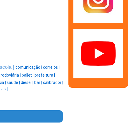
scola |
comunicação |
correios |
|
rodoviária |
pallet |
prefeitura |
cia |
saude |
diesel |
bar |
calibrador |
as |