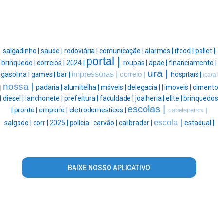
salgadinho |
saude |
rodoviária |
comunicação |
alarmes |
ifood |
pallet |
portal |
brinquedo |
correios |
2024 |
roupas |
apae |
financiamento |
ura |
impressoras |
gasolina |
games |
bar |
correio |
hospitais |
icaraí
nossa |
padaria |
alumitelha |
móveis |
delegacia |
|
imoveis |
cimento
|
|
diesel |
lanchonete |
prefeitura |
faculdade |
joalheria |
elite |
brinquedos
escolas |
|
pronto |
emporio |
eletrodomesticos |
cabeleireiros |
escola |
salgado |
corr |
2025 |
polícia |
carvão |
calibrador |
estadual |
BAIXE NOSSO APLICATIVO