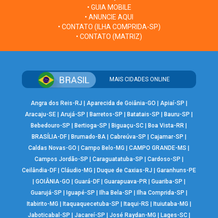
• GUIA MOBILE
• ANUNCIE AQUI
• CONTATO (ILHA COMPRIDA-SP)
• CONTATO (MATRIZ)
MAIS CIDADES ONLINE
Angra dos Reis-RJ
|
Aparecida de Goiânia-GO
|
Apiaí-SP
|
Aracaju-SE
|
Arujá-SP
|
Barretos-SP
|
Batatais-SP
|
Bauru-SP
|
Bebedouro-SP
|
Bertioga-SP
|
Biguaçu-SC
|
Boa Vista-RR
|
BRASÍLIA-DF
|
Brumado-BA
|
Cabreúva-SP
|
Cajamar-SP
|
Caldas Novas-GO
|
Campo Belo-MG
|
CAMPO GRANDE-MS
|
Campos Jordão-SP
|
Caraguatatuba-SP
|
Cardoso-SP
|
Ceilândia-DF
|
Cláudio-MG
|
Duque de Caxias-RJ
|
Garanhuns-PE
|
GOIÂNIA-GO
|
Guará-DF
|
Guarapuava-PR
|
Guariba-SP
|
Guarujá-SP
|
Iguapé-SP
|
Ilha Bela-SP
|
Ilha Comprida-SP
|
Itabirito-MG
|
Itaquaquecetuba-SP
|
Itaqui-RS
|
Ituiutaba-MG
|
Jaboticabal-SP
|
Jacareí-SP
|
José Raydan-MG
|
Lages-SC
|