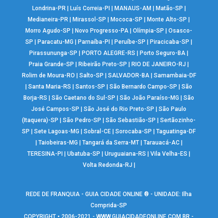
Londrina-PR
|
Luís Correia-PI
|
MANAUS-AM
|
Matão-SP
|
Medianeira-PR
|
Mirassol-SP
|
Mococa-SP
|
Monte Alto-SP
|
Morro Agudo-SP
|
Novo Progresso-PA
|
Olímpia-SP
|
Osasco-
SP
|
Paracatu-MG
|
Parnaíba-PI
|
Peruíbe-SP
|
Piracicaba-SP
|
Pirassununga-SP
|
PORTO ALEGRE-RS
|
Porto Seguro-BA
|
Praia Grande-SP
|
Ribeirão Preto-SP
|
RIO DE JANEIRO-RJ
|
Rolim de Moura-RO
|
Salto-SP
|
SALVADOR-BA
|
Samambaia-DF
|
Santa Maria-RS
|
Santos-SP
|
São Bernardo Campo-SP
|
São
Borja-RS
|
São Caetano do Sul-SP
|
São João Paraíso-MG
|
São
José Campos-SP
|
São José do Rio Preto-SP
|
São Paulo
(Itaquera)-SP
|
São Pedro-SP
|
São Sebastião-SP
|
Sertãozinho-
SP
|
Sete Lagoas-MG
|
Sobral-CE
|
Sorocaba-SP
|
Taguatinga-DF
|
Taiobeiras-MG
|
Tangará da Serra-MT
|
Tarauacá-AC
|
TERESINA-PI
|
Ubatuba-SP
|
Uruguaiana-RS
|
Vila Velha-ES
|
Volta Redonda-RJ
|
REDE DE FRANQUIA - GUIA CIDADE ONLINE ® - UNIDADE: Ilha
Comprida-SP
COPYRIGHT • 2006-2021 -
WWW.GUIACIDADEONLINE.COM.BR
-