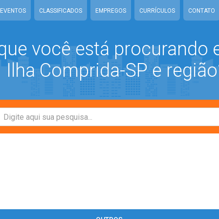
EVENTOS
CLASSIFICADOS
EMPREGOS
CURRÍCULOS
CONTATO
que você está procurando
Ilha Comprida-SP e região