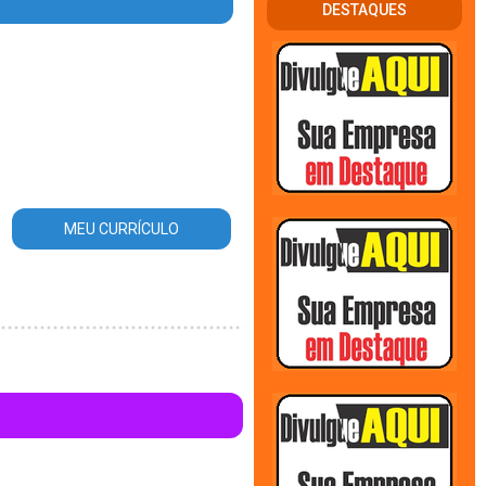
DESTAQUES
_area_atuacao.php
on line
56
MEU CURRÍCULO