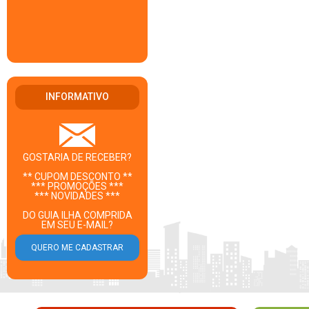
INFORMATIVO
GOSTARIA DE RECEBER?
** CUPOM DESCONTO **
*** PROMOÇÕES ***
*** NOVIDADES ***
DO GUIA ILHA COMPRIDA
EM SEU E-MAIL?