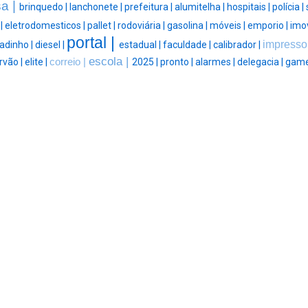
a |
brinquedo |
lanchonete |
prefeitura |
alumitelha |
hospitais |
polícia |
 |
eletrodomesticos |
pallet |
rodoviária |
gasolina |
móveis |
emporio |
imov
portal |
impresso
adinho |
diesel |
estadual |
faculdade |
calibrador |
escola |
rvão |
elite |
correio |
2025 |
pronto |
alarmes |
delegacia |
game