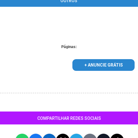
OUTROS
pplied for foreach() in
/home/guiailhacomprida/www/conteudo_lista
Páginas:
+ ANUNCIE GRÁTIS
COMPARTILHAR REDES SOCIAIS