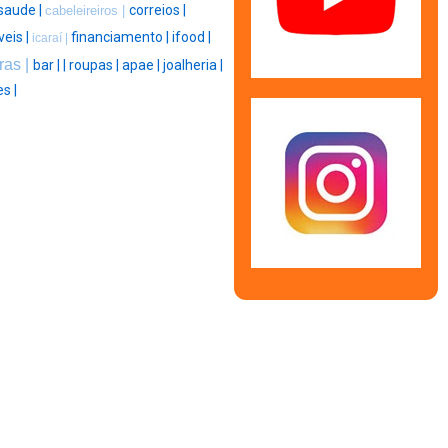
saude |
correios |
cabeleireiros |
eis |
financiamento |
ifood |
icaraí |
ras |
bar |
|
roupas |
apae |
joalheria |
s |