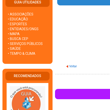
GUIA UTILIDADES
• ASSOCIAÇÕES
Warning
: Invalid argument su
• EDUCAÇÃO
• ESPORTES
• ENTIDADES/ONGS
• MAPA
• BUSCA CEP
• SERVIÇOS PÚBLICOS
• SAÚDE
• TEMPO & CLIMA
Voltar
RECOMENDADOS