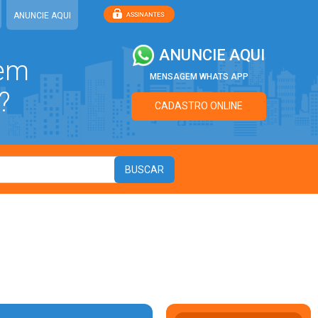
ANUNCIE AQUI
ANUNCIE AQUI
 em
MENSAGEM WHATS APP
?
CADASTRO ONLINE