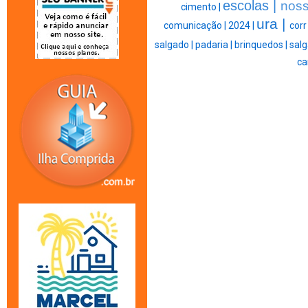
escolas |
noss
cimento |
ura |
comunicação |
2024 |
corr
salgado |
padaria |
brinquedos |
salg
ca