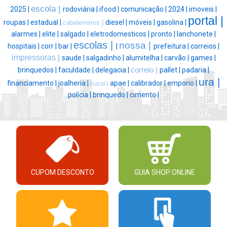
escola |
2025 |
rodoviária |
ifood |
comunicação |
2024 |
imoveis |
portal |
roupas |
estadual |
diesel |
móveis |
gasolina |
cabeleireiros |
alarmes |
elite |
salgado |
eletrodomesticos |
pronto |
lanchonete |
escolas |
nossa |
hospitais |
corr |
bar |
|
prefeitura |
correios |
impressoras |
saude |
salgadinho |
alumitelha |
carvão |
games |
brinquedos |
faculdade |
delegacia |
correio |
pallet |
padaria |
ura |
financiamento |
joalheria |
apae |
calibrador |
emporio |
icaraí |
polícia |
brinquedo |
cimento |
CUPOM DESCONTO
GUIA SHOP ONLINE