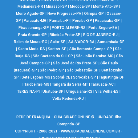
Medianeira-PR
|
Mirassol-SP
|
Mococa-SP
|
Monte Alto-SP
|
Morro Agudo-SP
|
Novo Progresso-PA
|
Olímpia-SP
|
Osasco-
SP
|
Paracatu-MG
|
Parnaíba-PI
|
Peruíbe-SP
|
Piracicaba-SP
|
Pirassununga-SP
|
PORTO ALEGRE-RS
|
Porto Seguro-BA
|
Praia Grande-SP
|
Ribeirão Preto-SP
|
RIO DE JANEIRO-RJ
|
Rolim de Moura-RO
|
Salto-SP
|
SALVADOR-BA
|
Samambaia-DF
|
Santa Maria-RS
|
Santos-SP
|
São Bernardo Campo-SP
|
São
Borja-RS
|
São Caetano do Sul-SP
|
São João Paraíso-MG
|
São
José Campos-SP
|
São José do Rio Preto-SP
|
São Paulo
(Itaquera)-SP
|
São Pedro-SP
|
São Sebastião-SP
|
Sertãozinho-
SP
|
Sete Lagoas-MG
|
Sobral-CE
|
Sorocaba-SP
|
Taguatinga-DF
|
Taiobeiras-MG
|
Tangará da Serra-MT
|
Tarauacá-AC
|
TERESINA-PI
|
Ubatuba-SP
|
Uruguaiana-RS
|
Vila Velha-ES
|
Volta Redonda-RJ
|
REDE DE FRANQUIA - GUIA CIDADE ONLINE ® - UNIDADE: Ilha
Comprida-SP
COPYRIGHT • 2006-2021 -
WWW.GUIACIDADEONLINE.COM.BR
-