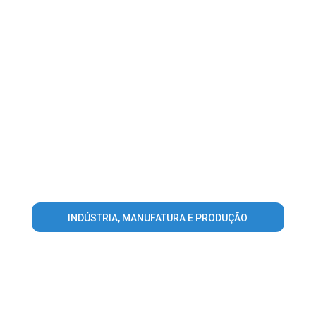
INDÚSTRIA, MANUFATURA E PRODUÇÃO
Warning
: Invalid argument supplied for foreach() in
/home/guiailhacomprida/www/conteudo_lista_area_atuacao.ph
on line
56