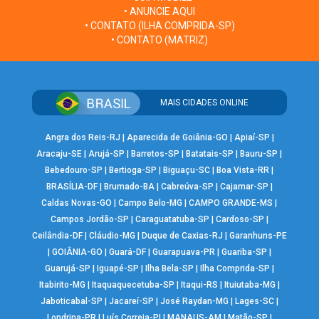
• ANUNCIE AQUI
• CONTATO (ILHA COMPRIDA-SP)
• CONTATO (MATRIZ)
MAIS CIDADES ONLINE
Angra dos Reis-RJ
|
Aparecida de Goiânia-GO
|
Apiaí-SP
|
Aracaju-SE
|
Arujá-SP
|
Barretos-SP
|
Batatais-SP
|
Bauru-SP
|
Bebedouro-SP
|
Bertioga-SP
|
Biguaçu-SC
|
Boa Vista-RR
|
BRASÍLIA-DF
|
Brumado-BA
|
Cabreúva-SP
|
Cajamar-SP
|
Caldas Novas-GO
|
Campo Belo-MG
|
CAMPO GRANDE-MS
|
Campos Jordão-SP
|
Caraguatatuba-SP
|
Cardoso-SP
|
Ceilândia-DF
|
Cláudio-MG
|
Duque de Caxias-RJ
|
Garanhuns-PE
|
GOIÂNIA-GO
|
Guará-DF
|
Guarapuava-PR
|
Guariba-SP
|
Guarujá-SP
|
Iguapé-SP
|
Ilha Bela-SP
|
Ilha Comprida-SP
|
Itabirito-MG
|
Itaquaquecetuba-SP
|
Itaqui-RS
|
Ituiutaba-MG
|
Jaboticabal-SP
|
Jacareí-SP
|
José Raydan-MG
|
Lages-SC
|
Londrina-PR
|
Luís Correia-PI
|
MANAUS-AM
|
Matão-SP
|