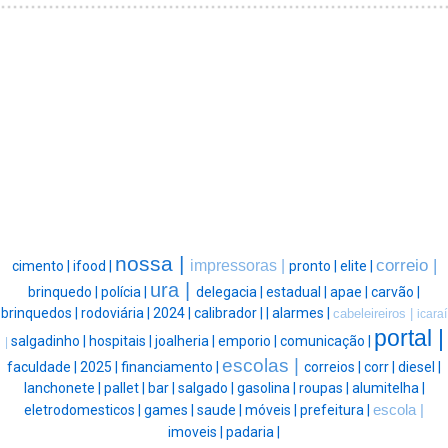
nossa |
correio |
impressoras |
cimento |
ifood |
pronto |
elite |
ura |
brinquedo |
polícia |
delegacia |
estadual |
apae |
carvão |
brinquedos |
rodoviária |
2024 |
calibrador |
|
alarmes |
cabeleireiros |
icaraí
portal |
salgadinho |
hospitais |
joalheria |
emporio |
comunicação |
|
escolas |
faculdade |
2025 |
financiamento |
correios |
corr |
diesel |
lanchonete |
pallet |
bar |
salgado |
gasolina |
roupas |
alumitelha |
eletrodomesticos |
games |
saude |
móveis |
prefeitura |
escola |
imoveis |
padaria |