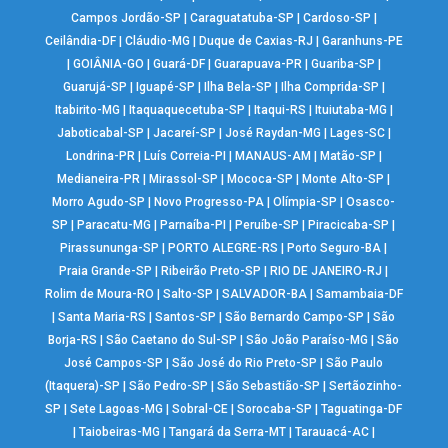
Campos Jordão-SP
|
Caraguatatuba-SP
|
Cardoso-SP
|
Ceilândia-DF
|
Cláudio-MG
|
Duque de Caxias-RJ
|
Garanhuns-PE
|
GOIÂNIA-GO
|
Guará-DF
|
Guarapuava-PR
|
Guariba-SP
|
Guarujá-SP
|
Iguapé-SP
|
Ilha Bela-SP
|
Ilha Comprida-SP
|
Itabirito-MG
|
Itaquaquecetuba-SP
|
Itaqui-RS
|
Ituiutaba-MG
|
Jaboticabal-SP
|
Jacareí-SP
|
José Raydan-MG
|
Lages-SC
|
Londrina-PR
|
Luís Correia-PI
|
MANAUS-AM
|
Matão-SP
|
Medianeira-PR
|
Mirassol-SP
|
Mococa-SP
|
Monte Alto-SP
|
Morro Agudo-SP
|
Novo Progresso-PA
|
Olímpia-SP
|
Osasco-
SP
|
Paracatu-MG
|
Parnaíba-PI
|
Peruíbe-SP
|
Piracicaba-SP
|
Pirassununga-SP
|
PORTO ALEGRE-RS
|
Porto Seguro-BA
|
Praia Grande-SP
|
Ribeirão Preto-SP
|
RIO DE JANEIRO-RJ
|
Rolim de Moura-RO
|
Salto-SP
|
SALVADOR-BA
|
Samambaia-DF
|
Santa Maria-RS
|
Santos-SP
|
São Bernardo Campo-SP
|
São
Borja-RS
|
São Caetano do Sul-SP
|
São João Paraíso-MG
|
São
José Campos-SP
|
São José do Rio Preto-SP
|
São Paulo
(Itaquera)-SP
|
São Pedro-SP
|
São Sebastião-SP
|
Sertãozinho-
SP
|
Sete Lagoas-MG
|
Sobral-CE
|
Sorocaba-SP
|
Taguatinga-DF
|
Taiobeiras-MG
|
Tangará da Serra-MT
|
Tarauacá-AC
|