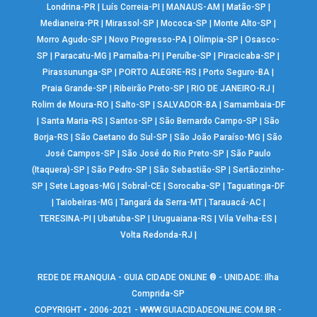
Londrina-PR
|
Luís Correia-PI
|
MANAUS-AM
|
Matão-SP
|
Medianeira-PR
|
Mirassol-SP
|
Mococa-SP
|
Monte Alto-SP
|
Morro Agudo-SP
|
Novo Progresso-PA
|
Olímpia-SP
|
Osasco-
SP
|
Paracatu-MG
|
Parnaíba-PI
|
Peruíbe-SP
|
Piracicaba-SP
|
Pirassununga-SP
|
PORTO ALEGRE-RS
|
Porto Seguro-BA
|
Praia Grande-SP
|
Ribeirão Preto-SP
|
RIO DE JANEIRO-RJ
|
Rolim de Moura-RO
|
Salto-SP
|
SALVADOR-BA
|
Samambaia-DF
|
Santa Maria-RS
|
Santos-SP
|
São Bernardo Campo-SP
|
São
Borja-RS
|
São Caetano do Sul-SP
|
São João Paraíso-MG
|
São
José Campos-SP
|
São José do Rio Preto-SP
|
São Paulo
(Itaquera)-SP
|
São Pedro-SP
|
São Sebastião-SP
|
Sertãozinho-
SP
|
Sete Lagoas-MG
|
Sobral-CE
|
Sorocaba-SP
|
Taguatinga-DF
|
Taiobeiras-MG
|
Tangará da Serra-MT
|
Tarauacá-AC
|
TERESINA-PI
|
Ubatuba-SP
|
Uruguaiana-RS
|
Vila Velha-ES
|
Volta Redonda-RJ
|
REDE DE FRANQUIA - GUIA CIDADE ONLINE ® - UNIDADE: Ilha
Comprida-SP
COPYRIGHT • 2006-2021 -
WWW.GUIACIDADEONLINE.COM.BR
-