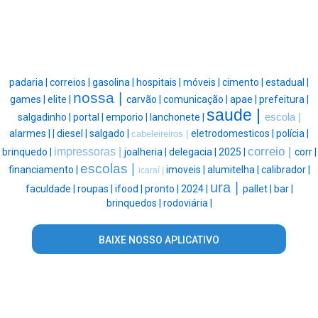
padaria |
correios |
gasolina |
hospitais |
móveis |
cimento |
estadual |
nossa |
games |
elite |
carvão |
comunicação |
apae |
prefeitura |
saude |
salgadinho |
portal |
emporio |
lanchonete |
escola |
alarmes |
|
diesel |
salgado |
eletrodomesticos |
polícia |
cabeleireiros |
correio |
impressoras |
brinquedo |
joalheria |
delegacia |
2025 |
corr |
escolas |
financiamento |
imoveis |
alumitelha |
calibrador |
icaraí |
ura |
faculdade |
roupas |
ifood |
pronto |
2024 |
pallet |
bar |
brinquedos |
rodoviária |
BAIXE NOSSO APLICATIVO