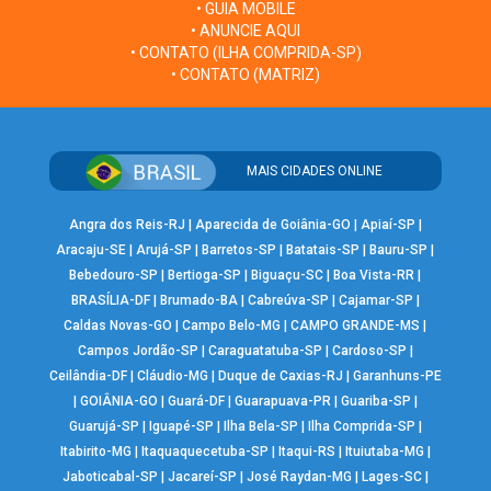
• GUIA MOBILE
• ANUNCIE AQUI
• CONTATO (ILHA COMPRIDA-SP)
• CONTATO (MATRIZ)
MAIS CIDADES ONLINE
Angra dos Reis-RJ
|
Aparecida de Goiânia-GO
|
Apiaí-SP
|
Aracaju-SE
|
Arujá-SP
|
Barretos-SP
|
Batatais-SP
|
Bauru-SP
|
Bebedouro-SP
|
Bertioga-SP
|
Biguaçu-SC
|
Boa Vista-RR
|
BRASÍLIA-DF
|
Brumado-BA
|
Cabreúva-SP
|
Cajamar-SP
|
Caldas Novas-GO
|
Campo Belo-MG
|
CAMPO GRANDE-MS
|
Campos Jordão-SP
|
Caraguatatuba-SP
|
Cardoso-SP
|
Ceilândia-DF
|
Cláudio-MG
|
Duque de Caxias-RJ
|
Garanhuns-PE
|
GOIÂNIA-GO
|
Guará-DF
|
Guarapuava-PR
|
Guariba-SP
|
Guarujá-SP
|
Iguapé-SP
|
Ilha Bela-SP
|
Ilha Comprida-SP
|
Itabirito-MG
|
Itaquaquecetuba-SP
|
Itaqui-RS
|
Ituiutaba-MG
|
Jaboticabal-SP
|
Jacareí-SP
|
José Raydan-MG
|
Lages-SC
|