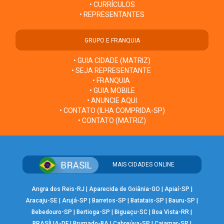
• CURRÍCULOS
• REPRESENTANTES
GRUPO E FRANQUIA
• GUIA CIDADE (MATRIZ)
• SEJA REPRESENTANTE
• FRANQUIA
• GUIA MOBILE
• ANUNCIE AQUI
• CONTATO (ILHA COMPRIDA-SP)
• CONTATO (MATRIZ)
MAIS CIDADES ONLINE
Angra dos Reis-RJ
|
Aparecida de Goiânia-GO
|
Apiaí-SP
|
Aracaju-SE
|
Arujá-SP
|
Barretos-SP
|
Batatais-SP
|
Bauru-SP
|
Bebedouro-SP
|
Bertioga-SP
|
Biguaçu-SC
|
Boa Vista-RR
|
BRASÍLIA-DF
|
Brumado-BA
|
Cabreúva-SP
|
Cajamar-SP
|