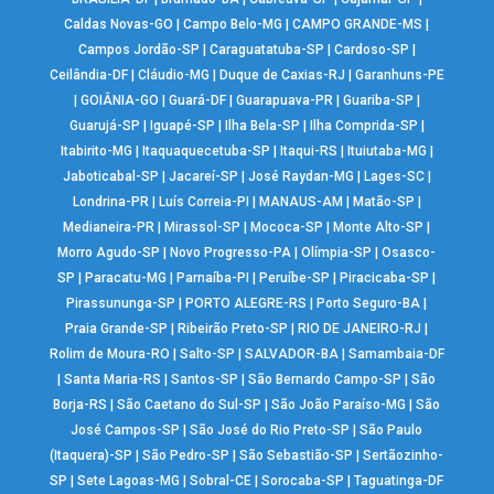
Caldas Novas-GO
|
Campo Belo-MG
|
CAMPO GRANDE-MS
|
Campos Jordão-SP
|
Caraguatatuba-SP
|
Cardoso-SP
|
Ceilândia-DF
|
Cláudio-MG
|
Duque de Caxias-RJ
|
Garanhuns-PE
|
GOIÂNIA-GO
|
Guará-DF
|
Guarapuava-PR
|
Guariba-SP
|
Guarujá-SP
|
Iguapé-SP
|
Ilha Bela-SP
|
Ilha Comprida-SP
|
Itabirito-MG
|
Itaquaquecetuba-SP
|
Itaqui-RS
|
Ituiutaba-MG
|
Jaboticabal-SP
|
Jacareí-SP
|
José Raydan-MG
|
Lages-SC
|
Londrina-PR
|
Luís Correia-PI
|
MANAUS-AM
|
Matão-SP
|
Medianeira-PR
|
Mirassol-SP
|
Mococa-SP
|
Monte Alto-SP
|
Morro Agudo-SP
|
Novo Progresso-PA
|
Olímpia-SP
|
Osasco-
SP
|
Paracatu-MG
|
Parnaíba-PI
|
Peruíbe-SP
|
Piracicaba-SP
|
Pirassununga-SP
|
PORTO ALEGRE-RS
|
Porto Seguro-BA
|
Praia Grande-SP
|
Ribeirão Preto-SP
|
RIO DE JANEIRO-RJ
|
Rolim de Moura-RO
|
Salto-SP
|
SALVADOR-BA
|
Samambaia-DF
|
Santa Maria-RS
|
Santos-SP
|
São Bernardo Campo-SP
|
São
Borja-RS
|
São Caetano do Sul-SP
|
São João Paraíso-MG
|
São
José Campos-SP
|
São José do Rio Preto-SP
|
São Paulo
(Itaquera)-SP
|
São Pedro-SP
|
São Sebastião-SP
|
Sertãozinho-
SP
|
Sete Lagoas-MG
|
Sobral-CE
|
Sorocaba-SP
|
Taguatinga-DF