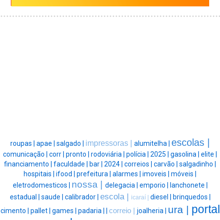
escolas |
impressoras |
roupas |
apae |
salgado |
alumitelha |
comunicação |
corr |
pronto |
rodoviária |
polícia |
2025 |
gasolina |
elite |
financiamento |
faculdade |
bar |
2024 |
correios |
carvão |
salgadinho |
hospitais |
ifood |
prefeitura |
alarmes |
imoveis |
móveis |
nossa |
eletrodomesticos |
delegacia |
emporio |
lanchonete |
escola |
estadual |
saude |
calibrador |
diesel |
brinquedos |
icaraí |
portal
ura |
cimento |
pallet |
games |
padaria |
|
correio |
joalheria |