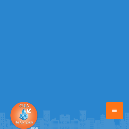
/home/guiailhacomprida/www/class-mb/Seguranca.Class.php
on
line
37
Warning
: Illegal string offset 'FACEBOOK' in
/home/guiailhacomprida/www/class-mb/Seguranca.Class.php
on
line
37
Warning
: Illegal string offset 'PALAVRA_CHAVE' in
/home/guiailhacomprida/www/class-mb/Seguranca.Class.php
on
line
37
Warning
: Illegal string offset 'NOME' in
/home/guiailhacomprida/www/class-mb/Seguranca.Class.php
on
line
37