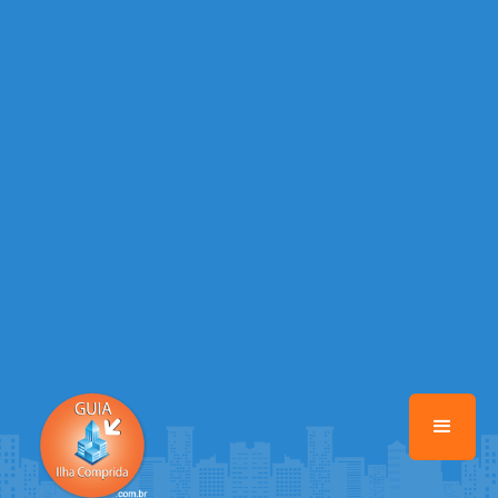
/home/guiailhacomprida/www/class-mb/Seguranca.Class.php
on
line
37
Warning
: Illegal string offset 'FACEBOOK' in
/home/guiailhacomprida/www/class-mb/Seguranca.Class.php
on
line
37
Warning
: Illegal string offset 'PALAVRA_CHAVE' in
/home/guiailhacomprida/www/class-mb/Seguranca.Class.php
on
line
37
Warning
: Illegal string offset 'NOME' in
/home/guiailhacomprida/www/class-mb/Seguranca.Class.php
on
line
37