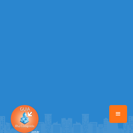
/home/guiailhacomprida/www/class-mb/Seguranca.Class.php
on
line
37
Warning
: Illegal string offset 'FACEBOOK' in
/home/guiailhacomprida/www/class-mb/Seguranca.Class.php
on
line
37
Warning
: Illegal string offset 'PALAVRA_CHAVE' in
/home/guiailhacomprida/www/class-mb/Seguranca.Class.php
on
line
37
Warning
: Illegal string offset 'NOME' in
/home/guiailhacomprida/www/class-mb/Seguranca.Class.php
on
line
37