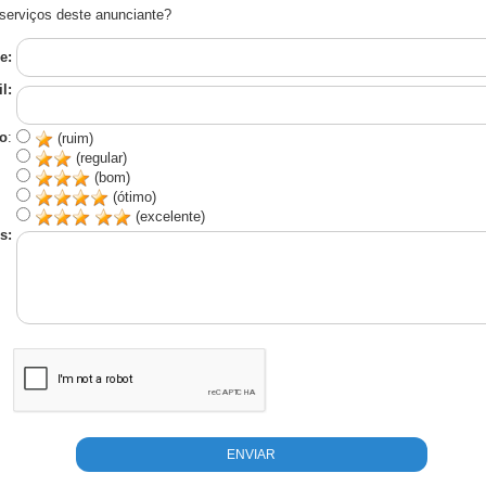
serviços deste anunciante?
e:
l:
o
:
(ruim)
(regular)
(bom)
(ótimo)
(excelente)
s: