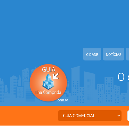
Warning
: Illegal string offset 'TWITTER' in
/home/guiailhacomprida/w
Warning
: Illegal string offset 'FACEBOOK' in
/home/guiailhacomprida
Warning
: Illegal string offset 'PALAVRA_CHAVE' in
/home/guiailhacom
Warning
: Illegal string offset 'NOME' in
/home/guiailhacomprida/www
CIDADE
NOTÍCIAS
O 