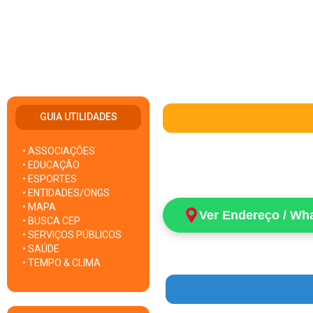
GUIA UTILIDADES
• ASSOCIAÇÕES
• EDUCAÇÃO
• ESPORTES
• ENTIDADES/ONGS
• MAPA
Ver Endereço / Wh
• BUSCA CEP
• SERVIÇOS PÚBLICOS
• SAÚDE
• TEMPO & CLIMA