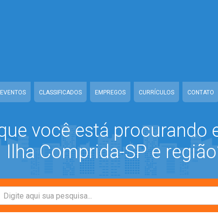
ww/class-mb/Seguranca.Class.php
on line
37
/www/class-mb/Seguranca.Class.php
on line
37
prida/www/class-mb/Seguranca.Class.php
on line
37
/class-mb/Seguranca.Class.php
on line
37
EVENTOS
CLASSIFICADOS
EMPREGOS
CURRÍCULOS
CONTATO
que você está procurando
Ilha Comprida-SP e região