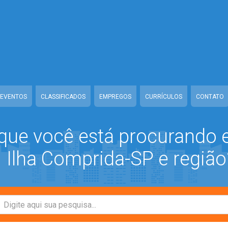
ww/class-mb/Seguranca.Class.php
on line
37
/www/class-mb/Seguranca.Class.php
on line
37
prida/www/class-mb/Seguranca.Class.php
on line
37
/class-mb/Seguranca.Class.php
on line
37
EVENTOS
CLASSIFICADOS
EMPREGOS
CURRÍCULOS
CONTATO
que você está procurando
Ilha Comprida-SP e região