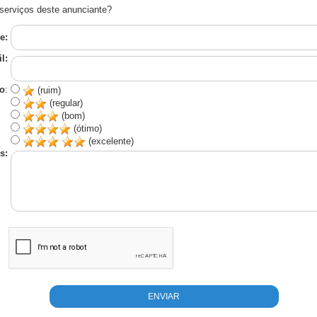
serviços deste anunciante?
e:
l:
o
:
(ruim)
(regular)
(bom)
(ótimo)
(excelente)
s: