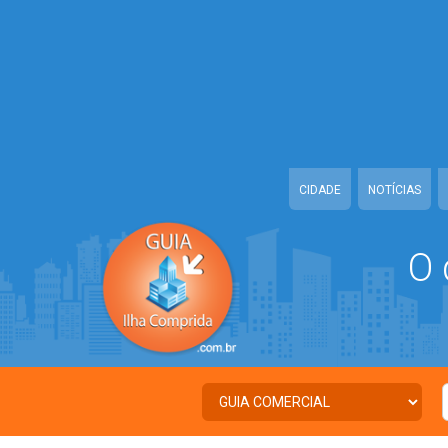
Warning
: Illegal string offset 'TWITTER' in
/home/guiailhacomprida/w
Warning
: Illegal string offset 'FACEBOOK' in
/home/guiailhacomprida
Warning
: Illegal string offset 'PALAVRA_CHAVE' in
/home/guiailhacom
Warning
: Illegal string offset 'NOME' in
/home/guiailhacomprida/www
CIDADE
NOTÍCIAS
O 