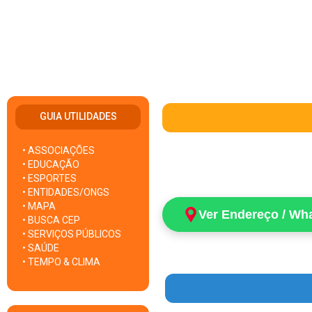
GUIA UTILIDADES
• ASSOCIAÇÕES
• EDUCAÇÃO
• ESPORTES
• ENTIDADES/ONGS
• MAPA
Ver Endereço / Wh
• BUSCA CEP
• SERVIÇOS PÚBLICOS
• SAÚDE
• TEMPO & CLIMA