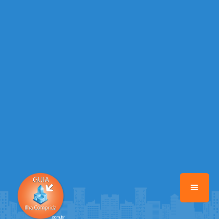
/home/guiailhacomprida/www/class-mb/Seguranca.Class.php
on
line
37
Warning
: Illegal string offset 'FACEBOOK' in
/home/guiailhacomprida/www/class-mb/Seguranca.Class.php
on
line
37
Warning
: Illegal string offset 'PALAVRA_CHAVE' in
/home/guiailhacomprida/www/class-mb/Seguranca.Class.php
on
line
37
Warning
: Illegal string offset 'NOME' in
/home/guiailhacomprida/www/class-mb/Seguranca.Class.php
on
line
37