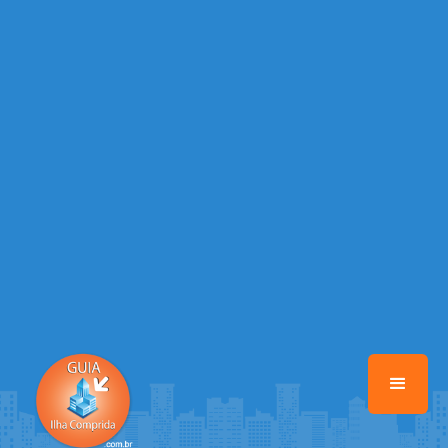
/home/guiailhacomprida/www/class-mb/Seguranca.Class.php
on
line
37
Warning
: Illegal string offset 'FACEBOOK' in
/home/guiailhacomprida/www/class-mb/Seguranca.Class.php
on
line
37
Warning
: Illegal string offset 'PALAVRA_CHAVE' in
/home/guiailhacomprida/www/class-mb/Seguranca.Class.php
on
line
37
Warning
: Illegal string offset 'NOME' in
/home/guiailhacomprida/www/class-mb/Seguranca.Class.php
on
line
37