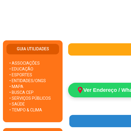
GUIA UTILIDADES
• ASSOCIAÇÕES
• EDUCAÇÃO
• ESPORTES
• ENTIDADES/ONGS
• MAPA
Ver Endereço / Wh
• BUSCA CEP
• SERVIÇOS PÚBLICOS
• SAÚDE
• TEMPO & CLIMA