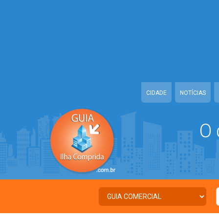
Warning
: Illegal string offset 'TWITTER' in
/home/guiailhacomprida/w
Warning
: Illegal string offset 'FACEBOOK' in
/home/guiailhacomprida
Warning
: Illegal string offset 'PALAVRA_CHAVE' in
/home/guiailhacom
Warning
: Illegal string offset 'NOME' in
/home/guiailhacomprida/www
CIDADE
NOTÍCIAS
O 