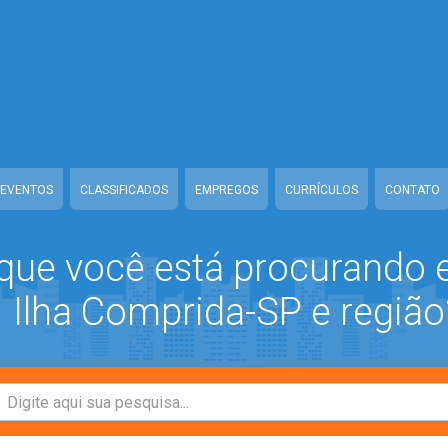
ww/class-mb/Seguranca.Class.php
on line
37
/www/class-mb/Seguranca.Class.php
on line
37
prida/www/class-mb/Seguranca.Class.php
on line
37
/class-mb/Seguranca.Class.php
on line
37
EVENTOS
CLASSIFICADOS
EMPREGOS
CURRÍCULOS
CONTATO
que você está procurando
Ilha Comprida-SP e região