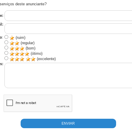
serviços deste anunciante?
e:
l:
o
:
(ruim)
(regular)
(bom)
(ótimo)
(excelente)
s: