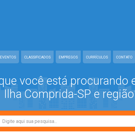
ww/class-mb/Seguranca.Class.php
on line
37
/www/class-mb/Seguranca.Class.php
on line
37
prida/www/class-mb/Seguranca.Class.php
on line
37
/class-mb/Seguranca.Class.php
on line
37
EVENTOS
CLASSIFICADOS
EMPREGOS
CURRÍCULOS
CONTATO
que você está procurando
Ilha Comprida-SP e região