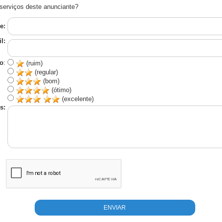
serviços deste anunciante?
e:
l:
o
:
(ruim)
(regular)
(bom)
(ótimo)
(excelente)
s: