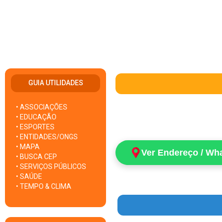
GUIA UTILIDADES
• ASSOCIAÇÕES
• EDUCAÇÃO
• ESPORTES
• ENTIDADES/ONGS
• MAPA
Ver Endereço / Wh
• BUSCA CEP
• SERVIÇOS PÚBLICOS
• SAÚDE
• TEMPO & CLIMA