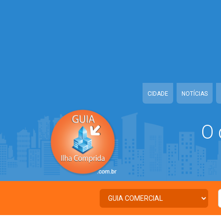
Warning
: Illegal string offset 'TWITTER' in
/home/guiailhacomprida/w
Warning
: Illegal string offset 'FACEBOOK' in
/home/guiailhacomprida
Warning
: Illegal string offset 'PALAVRA_CHAVE' in
/home/guiailhacom
Warning
: Illegal string offset 'NOME' in
/home/guiailhacomprida/www
CIDADE
NOTÍCIAS
O 