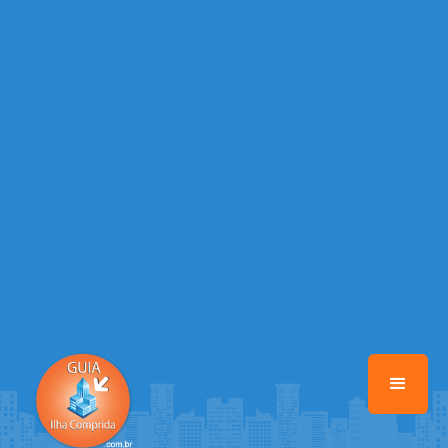
/home/guiailhacomprida/www/class-mb/Seguranca.Class.php
on
line
37
Warning
: Illegal string offset 'FACEBOOK' in
/home/guiailhacomprida/www/class-mb/Seguranca.Class.php
on
line
37
Warning
: Illegal string offset 'PALAVRA_CHAVE' in
/home/guiailhacomprida/www/class-mb/Seguranca.Class.php
on
line
37
Warning
: Illegal string offset 'NOME' in
/home/guiailhacomprida/www/class-mb/Seguranca.Class.php
on
line
37