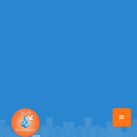
/home/guiailhacomprida/www/class-mb/Seguranca.Class.php
on
line
37
Warning
: Illegal string offset 'FACEBOOK' in
/home/guiailhacomprida/www/class-mb/Seguranca.Class.php
on
line
37
Warning
: Illegal string offset 'PALAVRA_CHAVE' in
/home/guiailhacomprida/www/class-mb/Seguranca.Class.php
on
line
37
Warning
: Illegal string offset 'NOME' in
/home/guiailhacomprida/www/class-mb/Seguranca.Class.php
on
line
37