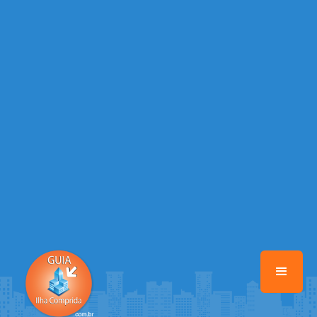
/home/guiailhacomprida/www/class-mb/Seguranca.Class.php
on
line
37
Warning
: Illegal string offset 'FACEBOOK' in
/home/guiailhacomprida/www/class-mb/Seguranca.Class.php
on
line
37
Warning
: Illegal string offset 'PALAVRA_CHAVE' in
/home/guiailhacomprida/www/class-mb/Seguranca.Class.php
on
line
37
Warning
: Illegal string offset 'NOME' in
/home/guiailhacomprida/www/class-mb/Seguranca.Class.php
on
line
37