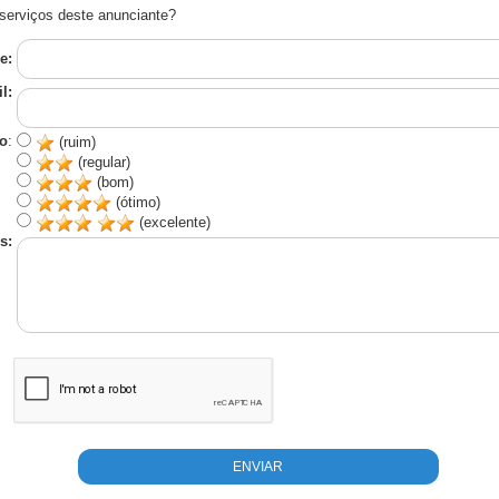
serviços deste anunciante?
e:
l:
o
:
(ruim)
(regular)
(bom)
(ótimo)
(excelente)
s: