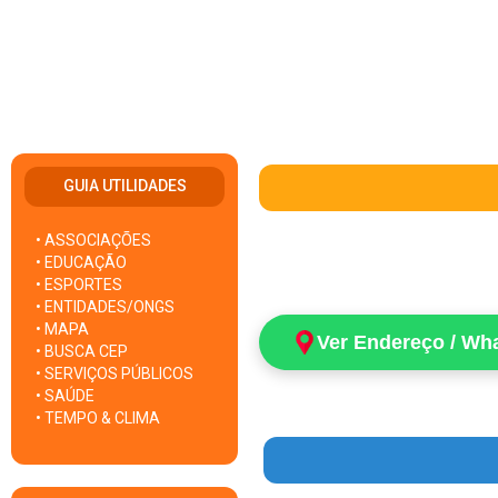
GUIA UTILIDADES
• ASSOCIAÇÕES
• EDUCAÇÃO
• ESPORTES
• ENTIDADES/ONGS
• MAPA
Ver Endereço / Wh
• BUSCA CEP
• SERVIÇOS PÚBLICOS
• SAÚDE
• TEMPO & CLIMA