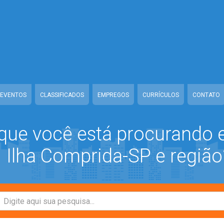
ww/class-mb/Seguranca.Class.php
on line
37
/www/class-mb/Seguranca.Class.php
on line
37
prida/www/class-mb/Seguranca.Class.php
on line
37
/class-mb/Seguranca.Class.php
on line
37
EVENTOS
CLASSIFICADOS
EMPREGOS
CURRÍCULOS
CONTATO
que você está procurando
Ilha Comprida-SP e região