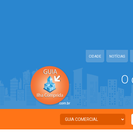
Warning
: Illegal string offset 'TWITTER' in
/home/guiailhacomprida/w
Warning
: Illegal string offset 'FACEBOOK' in
/home/guiailhacomprida
Warning
: Illegal string offset 'PALAVRA_CHAVE' in
/home/guiailhacom
Warning
: Illegal string offset 'NOME' in
/home/guiailhacomprida/www
CIDADE
NOTÍCIAS
O 