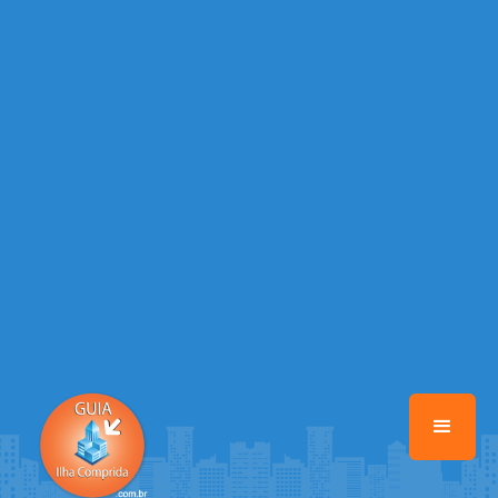
/home/guiailhacomprida/www/class-mb/Seguranca.Class.php
on
line
37
Warning
: Illegal string offset 'FACEBOOK' in
/home/guiailhacomprida/www/class-mb/Seguranca.Class.php
on
line
37
Warning
: Illegal string offset 'PALAVRA_CHAVE' in
/home/guiailhacomprida/www/class-mb/Seguranca.Class.php
on
line
37
Warning
: Illegal string offset 'NOME' in
/home/guiailhacomprida/www/class-mb/Seguranca.Class.php
on
line
37