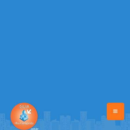
/home/guiailhacomprida/www/class-mb/Seguranca.Class.php
on
line
37
Warning
: Illegal string offset 'FACEBOOK' in
/home/guiailhacomprida/www/class-mb/Seguranca.Class.php
on
line
37
Warning
: Illegal string offset 'PALAVRA_CHAVE' in
/home/guiailhacomprida/www/class-mb/Seguranca.Class.php
on
line
37
Warning
: Illegal string offset 'NOME' in
/home/guiailhacomprida/www/class-mb/Seguranca.Class.php
on
line
37