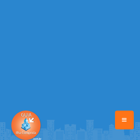
/home/guiailhacomprida/www/class-mb/Seguranca.Class.php
on
line
37
Warning
: Illegal string offset 'FACEBOOK' in
/home/guiailhacomprida/www/class-mb/Seguranca.Class.php
on
line
37
Warning
: Illegal string offset 'PALAVRA_CHAVE' in
/home/guiailhacomprida/www/class-mb/Seguranca.Class.php
on
line
37
Warning
: Illegal string offset 'NOME' in
/home/guiailhacomprida/www/class-mb/Seguranca.Class.php
on
line
37