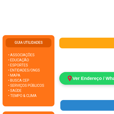
GUIA UTILIDADES
• ASSOCIAÇÕES
• EDUCAÇÃO
• ESPORTES
• ENTIDADES/ONGS
• MAPA
Ver Endereço / Wh
• BUSCA CEP
• SERVIÇOS PÚBLICOS
• SAÚDE
• TEMPO & CLIMA