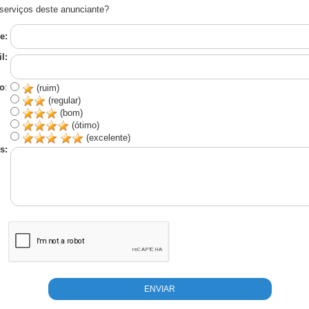
serviços deste anunciante?
e:
l:
o
:
(ruim)
(regular)
(bom)
(ótimo)
(excelente)
s: