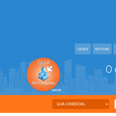
Warning
: Illegal string offset 'TWITTER' in
/home/guiailhacomprida/w
Warning
: Illegal string offset 'FACEBOOK' in
/home/guiailhacomprida
Warning
: Illegal string offset 'PALAVRA_CHAVE' in
/home/guiailhacom
Warning
: Illegal string offset 'NOME' in
/home/guiailhacomprida/www
CIDADE
NOTÍCIAS
O 