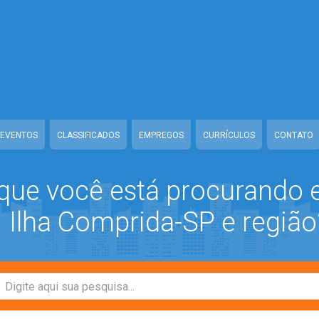
ww/class-mb/Seguranca.Class.php
on line
37
/www/class-mb/Seguranca.Class.php
on line
37
prida/www/class-mb/Seguranca.Class.php
on line
37
/class-mb/Seguranca.Class.php
on line
37
EVENTOS
CLASSIFICADOS
EMPREGOS
CURRÍCULOS
CONTATO
que você está procurando
Ilha Comprida-SP e região