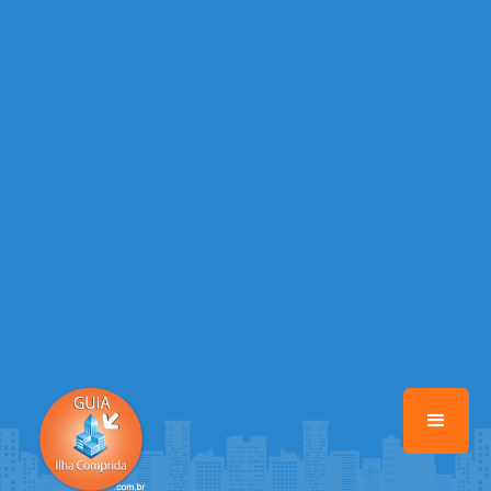
/home/guiailhacomprida/www/class-mb/Seguranca.Class.php
on
line
37
Warning
: Illegal string offset 'FACEBOOK' in
/home/guiailhacomprida/www/class-mb/Seguranca.Class.php
on
line
37
Warning
: Illegal string offset 'PALAVRA_CHAVE' in
/home/guiailhacomprida/www/class-mb/Seguranca.Class.php
on
line
37
Warning
: Illegal string offset 'NOME' in
/home/guiailhacomprida/www/class-mb/Seguranca.Class.php
on
line
37