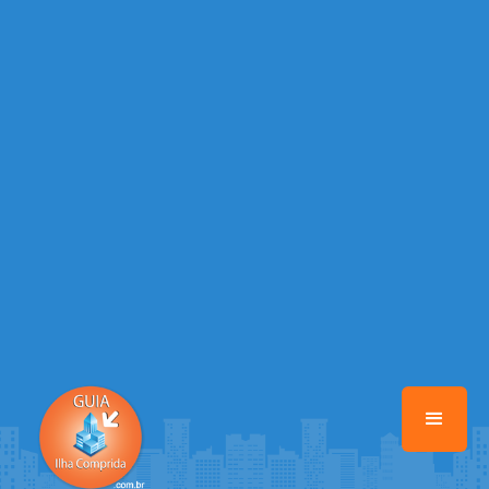
/home/guiailhacomprida/www/class-mb/Seguranca.Class.php
on
line
37
Warning
: Illegal string offset 'FACEBOOK' in
/home/guiailhacomprida/www/class-mb/Seguranca.Class.php
on
line
37
Warning
: Illegal string offset 'PALAVRA_CHAVE' in
/home/guiailhacomprida/www/class-mb/Seguranca.Class.php
on
line
37
Warning
: Illegal string offset 'NOME' in
/home/guiailhacomprida/www/class-mb/Seguranca.Class.php
on
line
37