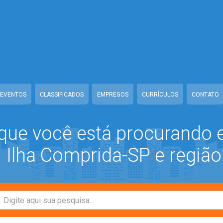
ww/class-mb/Seguranca.Class.php
on line
37
/www/class-mb/Seguranca.Class.php
on line
37
prida/www/class-mb/Seguranca.Class.php
on line
37
/class-mb/Seguranca.Class.php
on line
37
EVENTOS
CLASSIFICADOS
EMPREGOS
CURRÍCULOS
CONTATO
que você está procurando
Ilha Comprida-SP e região