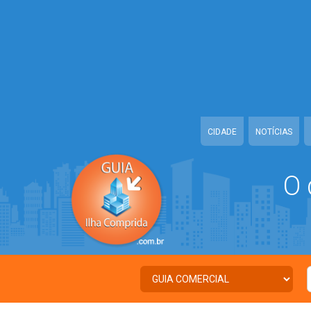
Warning
: Illegal string offset 'TWITTER' in
/home/guiailhacomprida/w
Warning
: Illegal string offset 'FACEBOOK' in
/home/guiailhacomprida
Warning
: Illegal string offset 'PALAVRA_CHAVE' in
/home/guiailhacom
Warning
: Illegal string offset 'NOME' in
/home/guiailhacomprida/www
CIDADE
NOTÍCIAS
O 