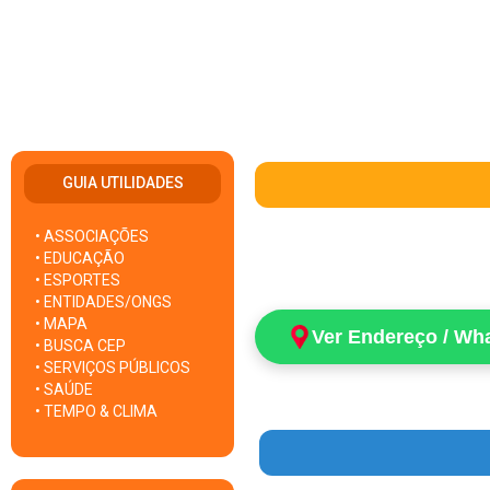
GUIA UTILIDADES
• ASSOCIAÇÕES
• EDUCAÇÃO
• ESPORTES
• ENTIDADES/ONGS
• MAPA
Ver Endereço / Wh
• BUSCA CEP
• SERVIÇOS PÚBLICOS
• SAÚDE
• TEMPO & CLIMA