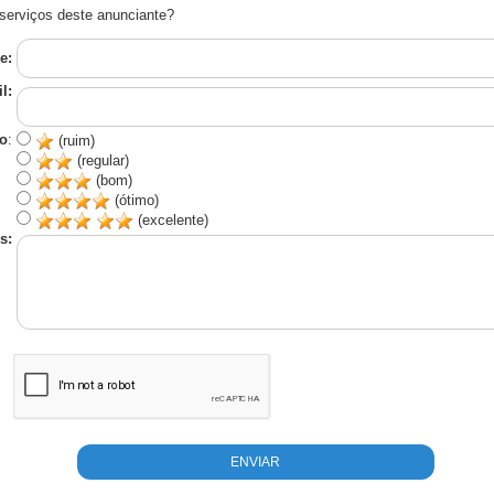
serviços deste anunciante?
e:
l:
o
:
(ruim)
(regular)
(bom)
(ótimo)
(excelente)
s: