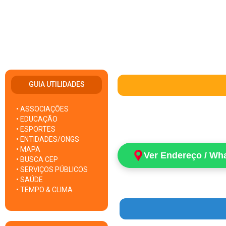
GUIA UTILIDADES
• ASSOCIAÇÕES
• EDUCAÇÃO
• ESPORTES
• ENTIDADES/ONGS
• MAPA
Ver Endereço / Wh
• BUSCA CEP
• SERVIÇOS PÚBLICOS
• SAÚDE
• TEMPO & CLIMA