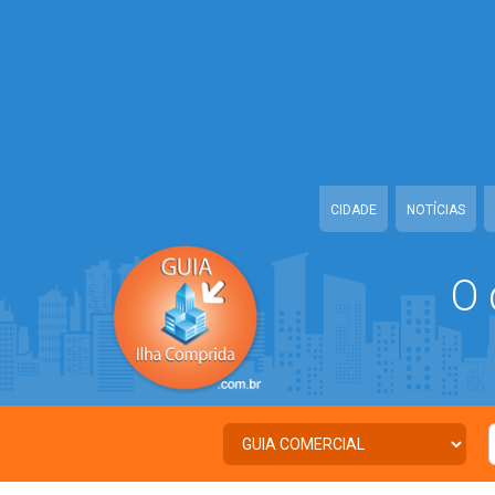
Warning
: Illegal string offset 'TWITTER' in
/home/guiailhacomprida/w
Warning
: Illegal string offset 'FACEBOOK' in
/home/guiailhacomprida
Warning
: Illegal string offset 'PALAVRA_CHAVE' in
/home/guiailhacom
Warning
: Illegal string offset 'NOME' in
/home/guiailhacomprida/www
CIDADE
NOTÍCIAS
O 