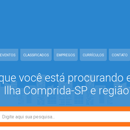
ww/class-mb/Seguranca.Class.php
on line
37
/www/class-mb/Seguranca.Class.php
on line
37
prida/www/class-mb/Seguranca.Class.php
on line
37
/class-mb/Seguranca.Class.php
on line
37
EVENTOS
CLASSIFICADOS
EMPREGOS
CURRÍCULOS
CONTATO
que você está procurando
Ilha Comprida-SP e região