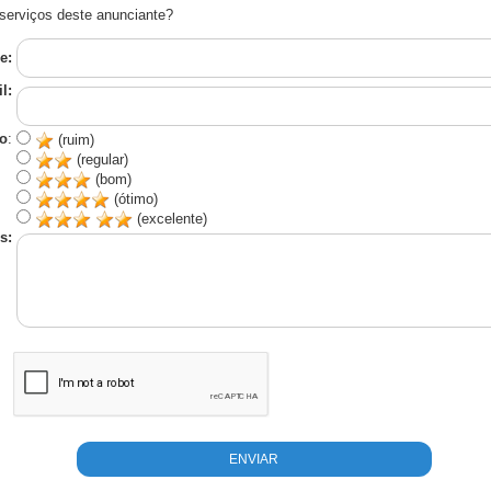
serviços deste anunciante?
e:
l:
o
:
(ruim)
(regular)
(bom)
(ótimo)
(excelente)
s: