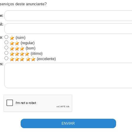
serviços deste anunciante?
e:
l:
o
:
(ruim)
(regular)
(bom)
(ótimo)
(excelente)
s: