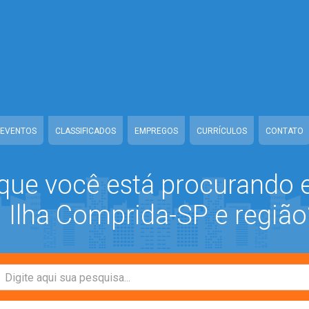
ww/class-mb/Seguranca.Class.php
on line
37
/www/class-mb/Seguranca.Class.php
on line
37
prida/www/class-mb/Seguranca.Class.php
on line
37
/class-mb/Seguranca.Class.php
on line
37
EVENTOS
CLASSIFICADOS
EMPREGOS
CURRÍCULOS
CONTATO
que você está procurando
Ilha Comprida-SP e região