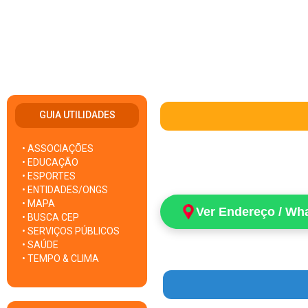
GUIA UTILIDADES
• ASSOCIAÇÕES
• EDUCAÇÃO
• ESPORTES
• ENTIDADES/ONGS
• MAPA
Ver Endereço / Wh
• BUSCA CEP
• SERVIÇOS PÚBLICOS
• SAÚDE
• TEMPO & CLIMA