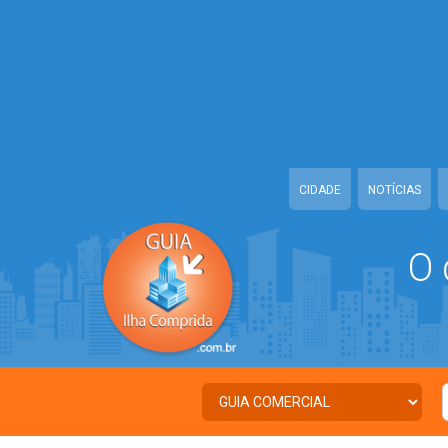
Warning
: Illegal string offset 'TWITTER' in
/home/guiailhacomprida/w
Warning
: Illegal string offset 'FACEBOOK' in
/home/guiailhacomprida
Warning
: Illegal string offset 'PALAVRA_CHAVE' in
/home/guiailhacom
Warning
: Illegal string offset 'NOME' in
/home/guiailhacomprida/www
CIDADE
NOTÍCIAS
O 