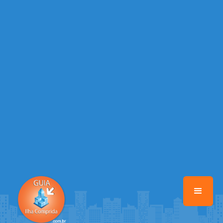
/home/guiailhacomprida/www/class-mb/Seguranca.Class.php
on
line
37
Warning
: Illegal string offset 'FACEBOOK' in
/home/guiailhacomprida/www/class-mb/Seguranca.Class.php
on
line
37
Warning
: Illegal string offset 'PALAVRA_CHAVE' in
/home/guiailhacomprida/www/class-mb/Seguranca.Class.php
on
line
37
Warning
: Illegal string offset 'NOME' in
/home/guiailhacomprida/www/class-mb/Seguranca.Class.php
on
line
37