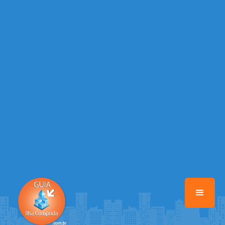
/home/guiailhacomprida/www/class-mb/Seguranca.Class.php
on
line
37
Warning
: Illegal string offset 'FACEBOOK' in
/home/guiailhacomprida/www/class-mb/Seguranca.Class.php
on
line
37
Warning
: Illegal string offset 'PALAVRA_CHAVE' in
/home/guiailhacomprida/www/class-mb/Seguranca.Class.php
on
line
37
Warning
: Illegal string offset 'NOME' in
/home/guiailhacomprida/www/class-mb/Seguranca.Class.php
on
line
37