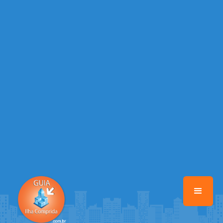
/home/guiailhacomprida/www/class-mb/Seguranca.Class.php
on
line
37
Warning
: Illegal string offset 'FACEBOOK' in
/home/guiailhacomprida/www/class-mb/Seguranca.Class.php
on
line
37
Warning
: Illegal string offset 'PALAVRA_CHAVE' in
/home/guiailhacomprida/www/class-mb/Seguranca.Class.php
on
line
37
Warning
: Illegal string offset 'NOME' in
/home/guiailhacomprida/www/class-mb/Seguranca.Class.php
on
line
37