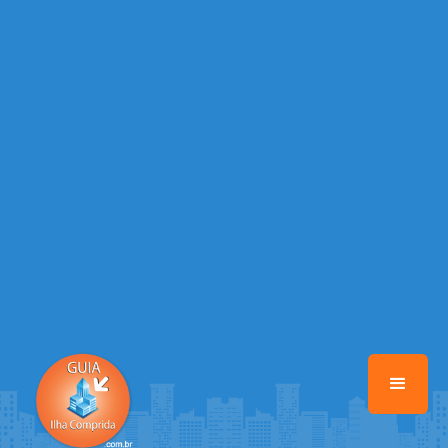
/home/guiailhacomprida/www/class-mb/Seguranca.Class.php
on
line
37
Warning
: Illegal string offset 'FACEBOOK' in
/home/guiailhacomprida/www/class-mb/Seguranca.Class.php
on
line
37
Warning
: Illegal string offset 'PALAVRA_CHAVE' in
/home/guiailhacomprida/www/class-mb/Seguranca.Class.php
on
line
37
Warning
: Illegal string offset 'NOME' in
/home/guiailhacomprida/www/class-mb/Seguranca.Class.php
on
line
37