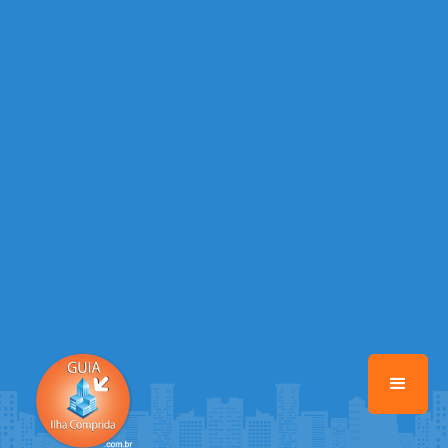
/home/guiailhacomprida/www/class-mb/Seguranca.Class.php
on
line
37
Warning
: Illegal string offset 'FACEBOOK' in
/home/guiailhacomprida/www/class-mb/Seguranca.Class.php
on
line
37
Warning
: Illegal string offset 'PALAVRA_CHAVE' in
/home/guiailhacomprida/www/class-mb/Seguranca.Class.php
on
line
37
Warning
: Illegal string offset 'NOME' in
/home/guiailhacomprida/www/class-mb/Seguranca.Class.php
on
line
37