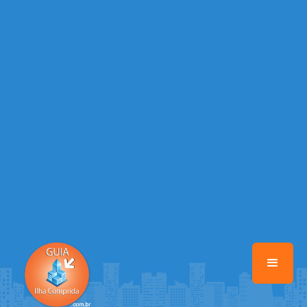
/home/guiailhacomprida/www/class-mb/Seguranca.Class.php
on
line
37
Warning
: Illegal string offset 'FACEBOOK' in
/home/guiailhacomprida/www/class-mb/Seguranca.Class.php
on
line
37
Warning
: Illegal string offset 'PALAVRA_CHAVE' in
/home/guiailhacomprida/www/class-mb/Seguranca.Class.php
on
line
37
Warning
: Illegal string offset 'NOME' in
/home/guiailhacomprida/www/class-mb/Seguranca.Class.php
on
line
37