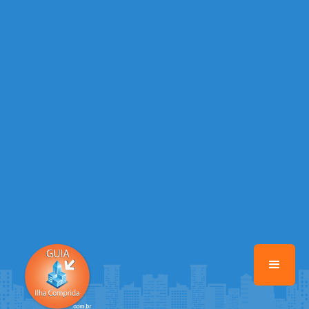
/home/guiailhacomprida/www/class-mb/Seguranca.Class.php
on
line
37
Warning
: Illegal string offset 'FACEBOOK' in
/home/guiailhacomprida/www/class-mb/Seguranca.Class.php
on
line
37
Warning
: Illegal string offset 'PALAVRA_CHAVE' in
/home/guiailhacomprida/www/class-mb/Seguranca.Class.php
on
line
37
Warning
: Illegal string offset 'NOME' in
/home/guiailhacomprida/www/class-mb/Seguranca.Class.php
on
line
37