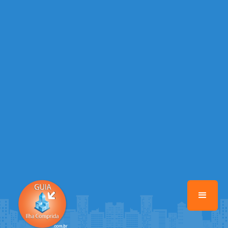
/home/guiailhacomprida/www/class-mb/Seguranca.Class.php
on
line
37
Warning
: Illegal string offset 'FACEBOOK' in
/home/guiailhacomprida/www/class-mb/Seguranca.Class.php
on
line
37
Warning
: Illegal string offset 'PALAVRA_CHAVE' in
/home/guiailhacomprida/www/class-mb/Seguranca.Class.php
on
line
37
Warning
: Illegal string offset 'NOME' in
/home/guiailhacomprida/www/class-mb/Seguranca.Class.php
on
line
37