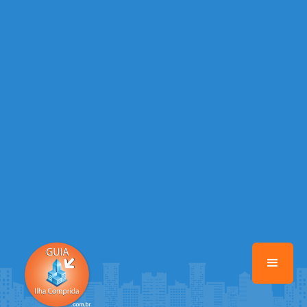
/home/guiailhacomprida/www/class-mb/Seguranca.Class.php
on
line
37
Warning
: Illegal string offset 'FACEBOOK' in
/home/guiailhacomprida/www/class-mb/Seguranca.Class.php
on
line
37
Warning
: Illegal string offset 'PALAVRA_CHAVE' in
/home/guiailhacomprida/www/class-mb/Seguranca.Class.php
on
line
37
Warning
: Illegal string offset 'NOME' in
/home/guiailhacomprida/www/class-mb/Seguranca.Class.php
on
line
37