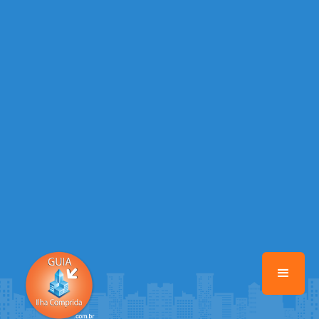
/home/guiailhacomprida/www/class-mb/Seguranca.Class.php
on
line
37
Warning
: Illegal string offset 'FACEBOOK' in
/home/guiailhacomprida/www/class-mb/Seguranca.Class.php
on
line
37
Warning
: Illegal string offset 'PALAVRA_CHAVE' in
/home/guiailhacomprida/www/class-mb/Seguranca.Class.php
on
line
37
Warning
: Illegal string offset 'NOME' in
/home/guiailhacomprida/www/class-mb/Seguranca.Class.php
on
line
37