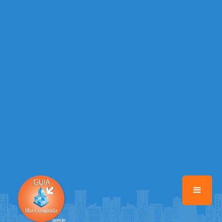
/home/guiailhacomprida/www/class-mb/Seguranca.Class.php
on
line
37
Warning
: Illegal string offset 'FACEBOOK' in
/home/guiailhacomprida/www/class-mb/Seguranca.Class.php
on
line
37
Warning
: Illegal string offset 'PALAVRA_CHAVE' in
/home/guiailhacomprida/www/class-mb/Seguranca.Class.php
on
line
37
Warning
: Illegal string offset 'NOME' in
/home/guiailhacomprida/www/class-mb/Seguranca.Class.php
on
line
37