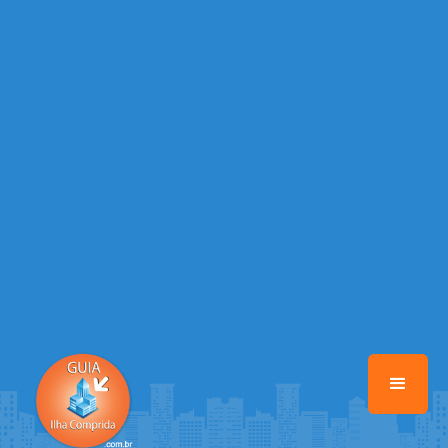
/home/guiailhacomprida/www/class-mb/Seguranca.Class.php
on
line
37
Warning
: Illegal string offset 'FACEBOOK' in
/home/guiailhacomprida/www/class-mb/Seguranca.Class.php
on
line
37
Warning
: Illegal string offset 'PALAVRA_CHAVE' in
/home/guiailhacomprida/www/class-mb/Seguranca.Class.php
on
line
37
Warning
: Illegal string offset 'NOME' in
/home/guiailhacomprida/www/class-mb/Seguranca.Class.php
on
line
37