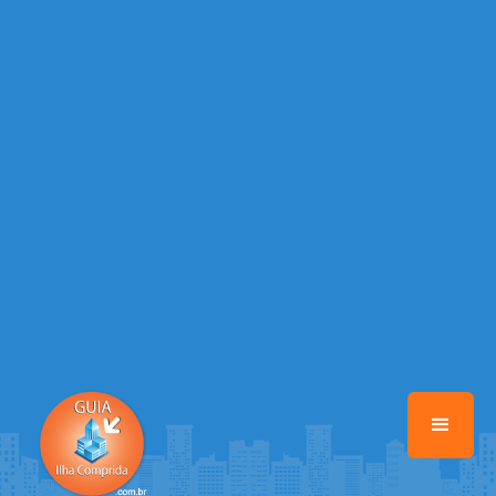
/home/guiailhacomprida/www/class-mb/Seguranca.Class.php
on
line
37
Warning
: Illegal string offset 'FACEBOOK' in
/home/guiailhacomprida/www/class-mb/Seguranca.Class.php
on
line
37
Warning
: Illegal string offset 'PALAVRA_CHAVE' in
/home/guiailhacomprida/www/class-mb/Seguranca.Class.php
on
line
37
Warning
: Illegal string offset 'NOME' in
/home/guiailhacomprida/www/class-mb/Seguranca.Class.php
on
line
37