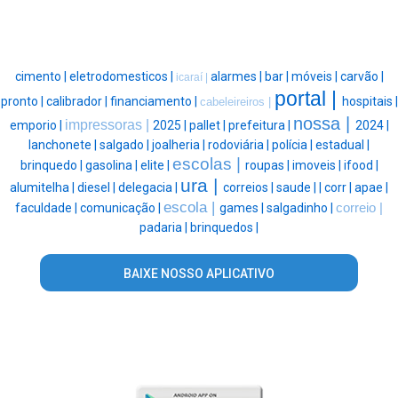
cimento |
eletrodomesticos |
alarmes |
bar |
móveis |
carvão |
icaraí |
portal |
pronto |
calibrador |
financiamento |
hospitais |
cabeleireiros |
nossa |
impressoras |
emporio |
2025 |
pallet |
prefeitura |
2024 |
lanchonete |
salgado |
joalheria |
rodoviária |
polícia |
estadual |
escolas |
brinquedo |
gasolina |
elite |
roupas |
imoveis |
ifood |
ura |
alumitelha |
diesel |
delegacia |
correios |
saude |
|
corr |
apae |
escola |
faculdade |
comunicação |
games |
salgadinho |
correio |
padaria |
brinquedos |
BAIXE NOSSO APLICATIVO