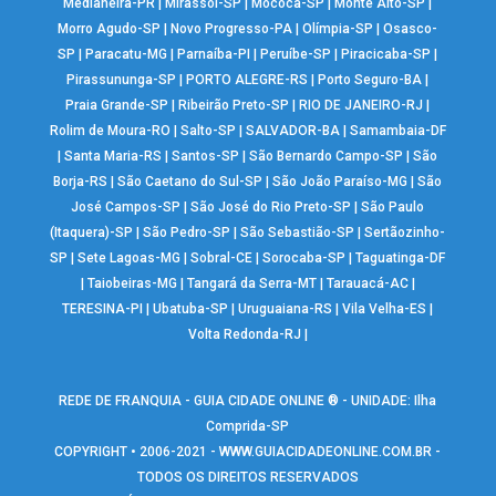
Medianeira-PR
|
Mirassol-SP
|
Mococa-SP
|
Monte Alto-SP
|
Morro Agudo-SP
|
Novo Progresso-PA
|
Olímpia-SP
|
Osasco-
SP
|
Paracatu-MG
|
Parnaíba-PI
|
Peruíbe-SP
|
Piracicaba-SP
|
Pirassununga-SP
|
PORTO ALEGRE-RS
|
Porto Seguro-BA
|
Praia Grande-SP
|
Ribeirão Preto-SP
|
RIO DE JANEIRO-RJ
|
Rolim de Moura-RO
|
Salto-SP
|
SALVADOR-BA
|
Samambaia-DF
|
Santa Maria-RS
|
Santos-SP
|
São Bernardo Campo-SP
|
São
Borja-RS
|
São Caetano do Sul-SP
|
São João Paraíso-MG
|
São
José Campos-SP
|
São José do Rio Preto-SP
|
São Paulo
(Itaquera)-SP
|
São Pedro-SP
|
São Sebastião-SP
|
Sertãozinho-
SP
|
Sete Lagoas-MG
|
Sobral-CE
|
Sorocaba-SP
|
Taguatinga-DF
|
Taiobeiras-MG
|
Tangará da Serra-MT
|
Tarauacá-AC
|
TERESINA-PI
|
Ubatuba-SP
|
Uruguaiana-RS
|
Vila Velha-ES
|
Volta Redonda-RJ
|
REDE DE FRANQUIA - GUIA CIDADE ONLINE ® - UNIDADE: Ilha
Comprida-SP
COPYRIGHT • 2006-2021 -
WWW.GUIACIDADEONLINE.COM.BR
-
TODOS OS DIREITOS RESERVADOS