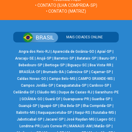
• CONTATO (ILHA COMPRIDA-SP)
• CONTATO (MATRIZ)
MAIS CIDADES ONLINE
Angra dos Reis-RJ
|
Aparecida de Goiânia-GO
|
Apiaí-SP
|
Aracaju-SE
|
Arujá-SP
|
Barretos-SP
|
Batatais-SP
|
Bauru-SP
|
Bebedouro-SP
|
Bertioga-SP
|
Biguaçu-SC
|
Boa Vista-RR
|
BRASÍLIA-DF
|
Brumado-BA
|
Cabreúva-SP
|
Cajamar-SP
|
Caldas Novas-GO
|
Campo Belo-MG
|
CAMPO GRANDE-MS
|
Campos Jordão-SP
|
Caraguatatuba-SP
|
Cardoso-SP
|
Ceilândia-DF
|
Cláudio-MG
|
Duque de Caxias-RJ
|
Garanhuns-PE
|
GOIÂNIA-GO
|
Guará-DF
|
Guarapuava-PR
|
Guariba-SP
|
Guarujá-SP
|
Iguapé-SP
|
Ilha Bela-SP
|
Ilha Comprida-SP
|
Itabirito-MG
|
Itaquaquecetuba-SP
|
Itaqui-RS
|
Ituiutaba-MG
|
Jaboticabal-SP
|
Jacareí-SP
|
José Raydan-MG
|
Lages-SC
|
Londrina-PR
|
Luís Correia-PI
|
MANAUS-AM
|
Matão-SP
|